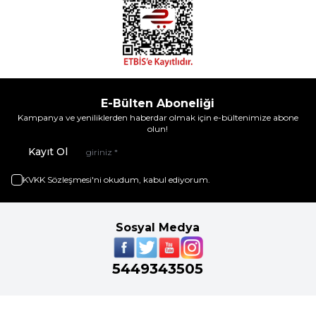
E-Bülten Aboneliği
Kampanya ve yeniliklerden haberdar olmak için e-bültenimize abone
olun!
Kayıt Ol
KVKK Sözleşmesi'ni
okudum, kabul ediyorum.
Sosyal Medya
5449343505