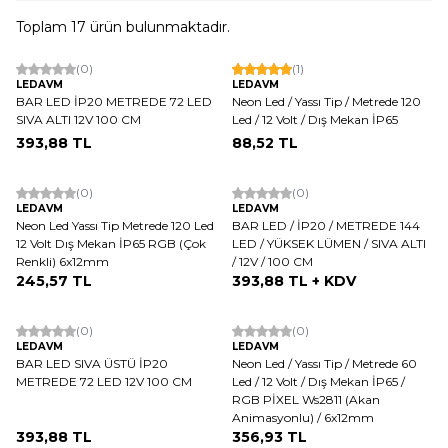
Toplam
17
ürün bulunmaktadır.
(0)
(1)
LEDAVM
LEDAVM
BAR LED İP20 METREDE 72 LED
Neon Led / Yassı Tip / Metrede 120
SIVA ALTI 12V 100 CM
Led / 12 Volt / Dış Mekan İP65
393,88
TL
88,52
TL
(0)
(0)
LEDAVM
LEDAVM
Neon Led Yassı Tip Metrede 120 Led
BAR LED / İP20 / METREDE 144
12 Volt Dış Mekan İP65 RGB (Çok
LED / YÜKSEK LÜMEN / SIVA ALTI
Renkli) 6x12mm
/ 12V / 100 CM
245,57
TL
393,88
TL + KDV
(0)
(0)
LEDAVM
LEDAVM
BAR LED SIVA ÜSTÜ İP20
Neon Led / Yassı Tip / Metrede 60
METREDE 72 LED 12V 100 CM
Led / 12 Volt / Dış Mekan İP65 /
RGB PİXEL Ws2811 (Akan
Animasyonlu) / 6x12mm
393,88
TL
356,93
TL