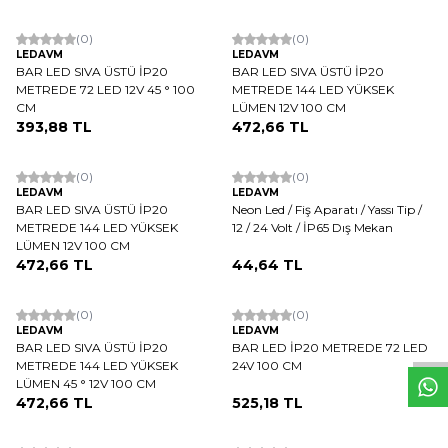
(0)
(0)
LEDAVM
LEDAVM
BAR LED SIVA ÜSTÜ İP20
BAR LED SIVA ÜSTÜ İP20
METREDE 72 LED 12V 45 ° 100
METREDE 144 LED YÜKSEK
CM
LÜMEN 12V 100 CM
393,88
TL
472,66
TL
(0)
(0)
LEDAVM
LEDAVM
BAR LED SIVA ÜSTÜ İP20
Neon Led / Fiş Aparatı / Yassı Tip /
METREDE 144 LED YÜKSEK
12 / 24 Volt / İP65 Dış Mekan
LÜMEN 12V 100 CM
472,66
TL
44,64
TL
W
h
t
s
a
p
p
D
e
s
e
H
a
t
t
(0)
(0)
LEDAVM
LEDAVM
BAR LED SIVA ÜSTÜ İP20
BAR LED İP20 METREDE 72 LED
METREDE 144 LED YÜKSEK
24V 100 CM
LÜMEN 45 ° 12V 100 CM
472,66
TL
525,18
TL