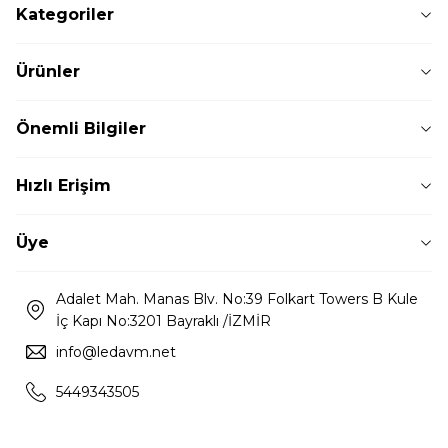
Kategoriler
Ürünler
Önemli Bilgiler
Hızlı Erişim
Üye
Adalet Mah. Manas Blv. No:39 Folkart Towers B Kule
İç Kapı No:3201 Bayraklı /İZMİR
info@ledavm.net
5449343505