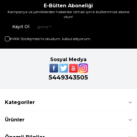
E-Bülten Aboneliği
Kampanya ve yeniliklerden haberdar olmak için e-bültenimize abone
olun!
Kayıt Ol
KVKK Sözleşmesi'ni
okudum, kabul ediyorum.
Sosyal Medya
5449343505
Kategoriler
Ürünler