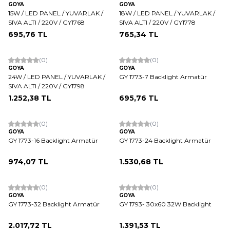
GOYA
GOYA
15W / LED PANEL / YUVARLAK /
18W / LED PANEL / YUVARLAK /
SIVA ALTI / 220V / GY1768
SIVA ALTI / 220V / GY1778
695,76
TL
765,34
TL
(0)
(0)
GOYA
GOYA
24W / LED PANEL / YUVARLAK /
GY 1773-7 Backlight Armatür
SIVA ALTI / 220V / GY1798
1.252,38
TL
695,76
TL
(0)
(0)
GOYA
GOYA
GY 1773-16 Backlight Armatür
GY 1773-24 Backlight Armatür
974,07
TL
1.530,68
TL
(0)
(0)
GOYA
GOYA
GY 1773-32 Backlight Armatür
GY 1793- 30x60 32W Backlight
2.017,72
TL
1.391,53
TL