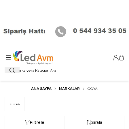
Giriş Ya
Sep
Ara
ANA SAYFA
MARKALAR
GOYA
GOYA
Filtrele
Sırala