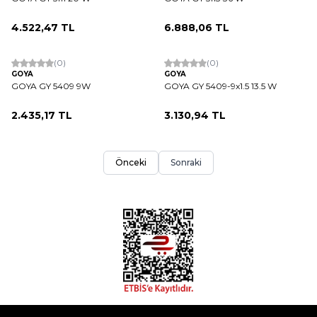
4.522,47
TL
6.888,06
TL
(0)
(0)
GOYA
GOYA
GOYA GY 5409 9W
GOYA GY 5409-9x1.5 13.5 W
2.435,17
TL
3.130,94
TL
Önceki
Sonraki