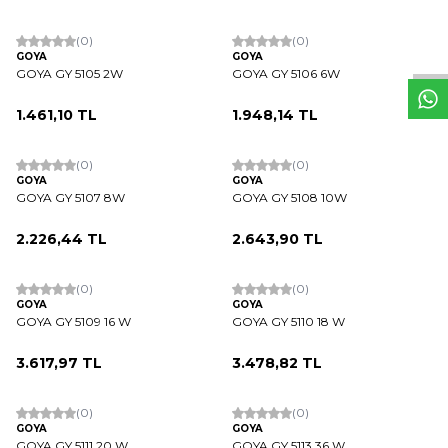
W
h
t
s
a
p
p
D
e
s
e
H
a
t
t
(0)
(0)
GOYA
GOYA
GOYA GY 5105 2W
GOYA GY 5106 6W
1.461,10
TL
1.948,14
TL
ükendi
(0)
(0)
GOYA
GOYA
GOYA GY 5107 8W
GOYA GY 5108 10W
2.226,44
TL
2.643,90
TL
(0)
(0)
GOYA
GOYA
GOYA GY 5109 16 W
GOYA GY 5110 18 W
3.617,97
TL
3.478,82
TL
(0)
(0)
GOYA
GOYA
GOYA GY 5111 20 W
GOYA GY 5113 36 W