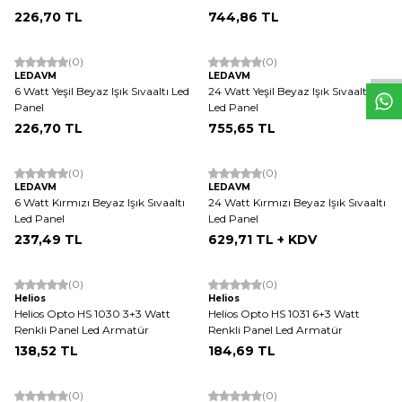
W
h
t
s
a
p
p
D
e
s
e
H
a
t
t
226,70
TL
744,86
TL
ükendi
Tükendi
(0)
(0)
LEDAVM
LEDAVM
6 Watt Yeşil Beyaz Işık Sıvaaltı Led
24 Watt Yeşil Beyaz Işık Sıvaaltı
Panel
Led Panel
226,70
TL
755,65
TL
ükendi
Tükendi
(0)
(0)
LEDAVM
LEDAVM
6 Watt Kırmızı Beyaz Işık Sıvaaltı
24 Watt Kırmızı Beyaz Işık Sıvaaltı
Led Panel
Led Panel
237,49
TL
629,71
TL + KDV
ükendi
Tükendi
(0)
(0)
Helios
Helios
Helios Opto HS 1030 3+3 Watt
Helios Opto HS 1031 6+3 Watt
Renkli Panel Led Armatür
Renkli Panel Led Armatür
138,52
TL
184,69
TL
ükendi
Tükendi
(0)
(0)