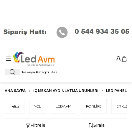
Giriş Ya
Sep
Ara
ANA SAYFA
İÇ MEKAN AYDINLATMA ÜRÜNLERI
LED PANEL
Helios
YCL
LEDAVM
FORLİFE
ERKLED
Filtrele
Sırala