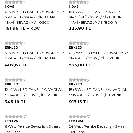
(0)
(0)
NOAS
NOAS
6+3 W / LED PANEL / YUVARLAK /
18+6 W / LED PANEL / KARE /
SIVA ALTI / 220V / ÇİFT RENK
SIVA ÜSTÜ / 220V / ÇİFT RENK
MAVİ+BEYAZ / YL11-0600
MAVİ+BEYAZ / YL15-1800-R
161,96
TL + KDV
325,80
TL
(0)
(0)
ERKLED
ERKLED
3+3 W / LED PANEL / YUVARLAK /
6+3 W / LED PANEL / YUVARLAK /
SIVA ALTI / 220V / ÇİFT RENK
SIVA ALTI / 220V / ÇİFT RENK
407,62
TL
535,00
TL
ükendi
Tükendi
(0)
(0)
ERKLED
ERKLED
12+4 W / LED PANEL / YUVARLAK
18+6 W / LED PANEL / YUVARLAK
/ SIVA ALTI / 220V / ÇİFT RENK
/ SIVA ALTI / 220V / ÇİFT RENK
745,18
TL
917,15
TL
ükendi
Tükendi
(0)
(0)
LEDAVM
LEDAVM
6 Watt Pembe Beyaz Işık Sıvaaltı
24 Watt Pembe Beyaz Işık Sıvaaltı
Led Panel
Led Panel