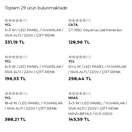
Toplam
29
ürün bulunmaktadır.
Tükendi
(0)
(0)
YCL
CATA
3+3 W / LED PANEL / YUVARLAK /
CT-5150 Okyanus Led Panel 6w
SIVA ALTI / 220V / ÇİFT RENK
331,19
TL
128,96
TL
Tükendi
(0)
(0)
YCL
YCL
6+3 W / LED PANEL / YUVARLAK /
12+4 W / LED PANEL / YUVARLAK
SIVA ALTI / 220V / ÇİFT RENK
/ SIVA ALTI / 220V / ÇİFT RENK
196,53
TL
298,44
TL
(0)
(0)
YCL
NOAS
18+6 W / LED PANEL / YUVARLAK
3+3 W / LED PANEL / YUVARLAK /
/ SIVA ALTI / 220V / ÇİFT RENK
SIVA ALTI / 220V / ÇİFT RENK
MAVİ+BEYAZ / YL11-0300
388,21
TL
145,59
TL