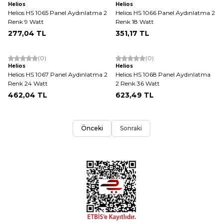
Helios
Helios
Helios HS 1065 Panel Aydınlatma 2
Helios HS 1066 Panel Aydınlatma 2
Renk 9 Watt
Renk 18 Watt
277,04
TL
351,17
TL
ükendi
Tükendi
(0)
(0)
Helios
Helios
Helios HS 1067 Panel Aydınlatma 2
Helios HS 1068 Panel Aydınlatma
Renk 24 Watt
2 Renk 36 Watt
462,04
TL
623,49
TL
Önceki
Sonraki