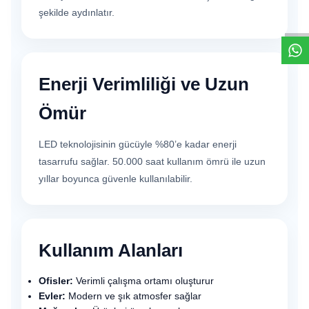
W
h
t
s
a
p
p
D
e
s
e
H
a
t
t
şekilde aydınlatır.
Enerji Verimliliği ve Uzun
Ömür
LED teknolojisinin gücüyle %80’e kadar enerji
tasarrufu sağlar. 50.000 saat kullanım ömrü ile uzun
yıllar boyunca güvenle kullanılabilir.
Kullanım Alanları
Ofisler:
Verimli çalışma ortamı oluşturur
Evler:
Modern ve şık atmosfer sağlar