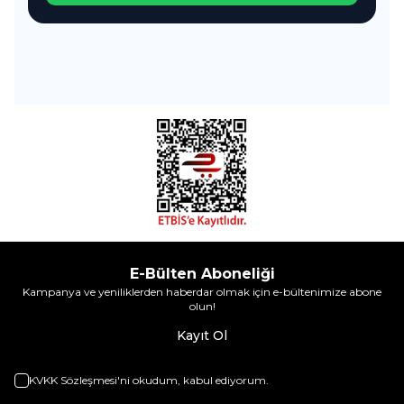
E-Bülten Aboneliği
Kampanya ve yeniliklerden haberdar olmak için e-bültenimize abone
olun!
Kayıt Ol
KVKK Sözleşmesi'ni
okudum, kabul ediyorum.