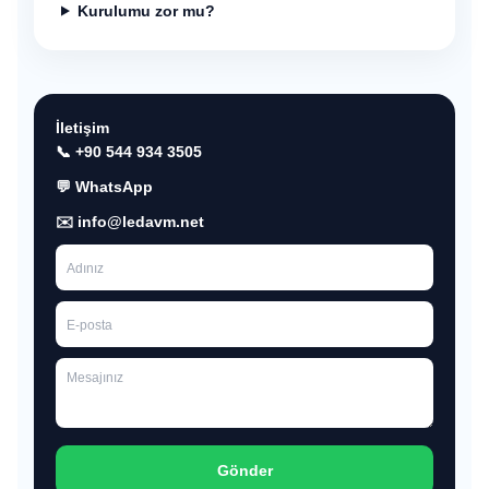
Kurulumu zor mu?
İletişim
📞 +90 544 934 3505
💬 WhatsApp
✉️ info@ledavm.net
Gönder