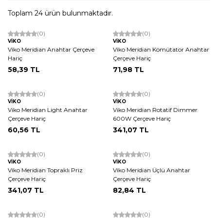
Toplam
24
ürün bulunmaktadır.
ükendi
Tükendi
(0)
(0)
VİKO
VİKO
Viko Meridian Anahtar Çerçeve
Viko Meridian Komütator Anahtar
Hariç
Çerçeve Hariç
58,39
TL
71,98
TL
ükendi
Tükendi
(0)
(0)
VİKO
VİKO
Viko Meridian Light Anahtar
Viko Meridian Rotatif Dimmer
Çerçeve Hariç
600W Çerçeve Hariç
60,56
TL
341,07
TL
ükendi
Tükendi
(0)
(0)
VİKO
VİKO
Viko Meridian Topraklı Priz
Viko Meridian Üçlü Anahtar
Çerçeve Hariç
Çerçeve Hariç
341,07
TL
82,84
TL
ükendi
Tükendi
(0)
(0)