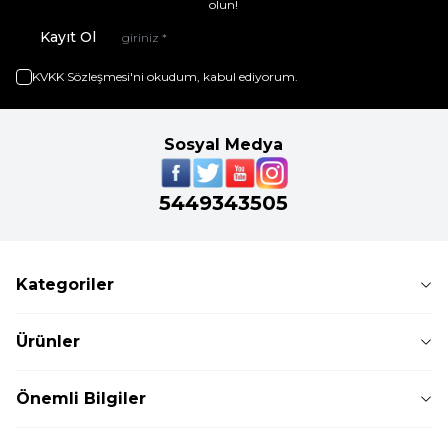
olun!
Kayıt Ol
KVKK Sözleşmesi'ni
okudum, kabul ediyorum.
Sosyal Medya
5449343505
Kategoriler
Ürünler
Önemli Bilgiler