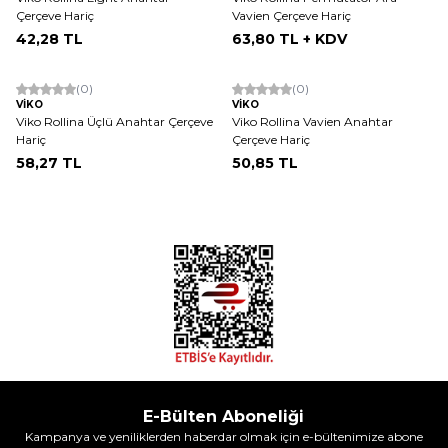
Çerçeve Hariç
Vavien Çerçeve Hariç
42,28
TL
63,80
TL + KDV
ükendi
Tükendi
(0)
(0)
VİKO
VİKO
Viko Rollina Üçlü Anahtar Çerçeve
Viko Rollina Vavien Anahtar
Hariç
Çerçeve Hariç
58,27
TL
50,85
TL
E-Bülten Aboneliği
Kampanya ve yeniliklerden haberdar olmak için e-bültenimize abone