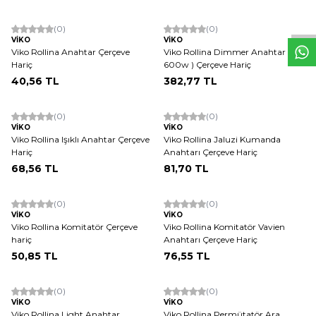
W
h
t
s
a
p
p
D
e
s
e
H
a
t
t
ükendi
Tükendi
(0)
(0)
VİKO
VİKO
Viko Rollina Anahtar Çerçeve
Viko Rollina Dimmer Anahtar (
Hariç
600w ) Çerçeve Hariç
40,56
TL
382,77
TL
ükendi
Tükendi
(0)
(0)
VİKO
VİKO
Viko Rollina Işıklı Anahtar Çerçeve
Viko Rollina Jaluzi Kumanda
Hariç
Anahtarı Çerçeve Hariç
68,56
TL
81,70
TL
ükendi
Tükendi
(0)
(0)
VİKO
VİKO
Viko Rollina Komitatör Çerçeve
Viko Rollina Komitatör Vavien
hariç
Anahtarı Çerçeve Hariç
50,85
TL
76,55
TL
ükendi
Tükendi
(0)
(0)
VİKO
VİKO
Viko Rollina Light Anahtar
Viko Rollina Permütatör Ara