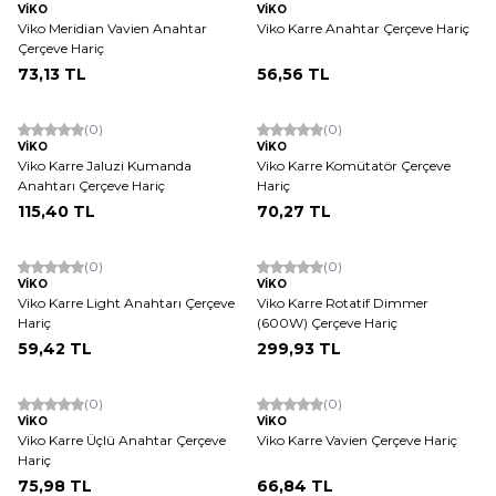
VİKO
VİKO
Viko Meridian Vavien Anahtar
Viko Karre Anahtar Çerçeve Hariç
Çerçeve Hariç
73,13
TL
56,56
TL
ükendi
Tükendi
(0)
(0)
VİKO
VİKO
Viko Karre Jaluzi Kumanda
Viko Karre Komütatör Çerçeve
Anahtarı Çerçeve Hariç
Hariç
115,40
TL
70,27
TL
ükendi
Tükendi
(0)
(0)
VİKO
VİKO
Viko Karre Light Anahtarı Çerçeve
Viko Karre Rotatif Dimmer
Hariç
(600W) Çerçeve Hariç
59,42
TL
299,93
TL
ükendi
Tükendi
(0)
(0)
VİKO
VİKO
Viko Karre Üçlü Anahtar Çerçeve
Viko Karre Vavien Çerçeve Hariç
Hariç
75,98
TL
66,84
TL