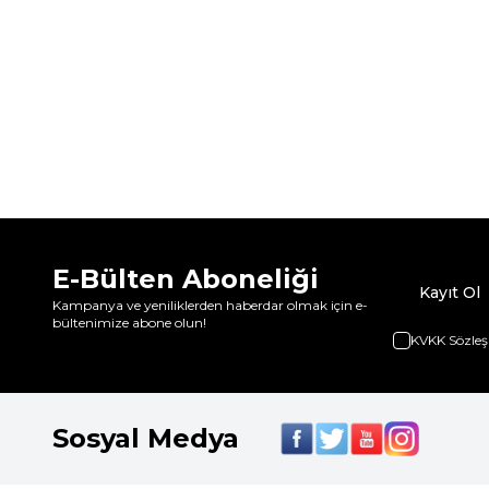
E-Bülten Aboneliği
Kayıt Ol
Kampanya ve yeniliklerden haberdar olmak için e-
bültenimize abone olun!
KVKK Sözleş
Sosyal Medya