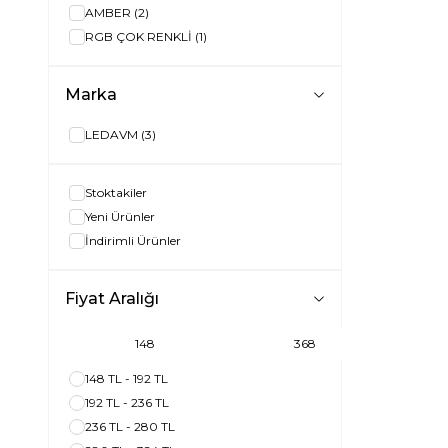
AMBER
(2)
RGB ÇOK RENKLİ
(1)
Marka
LEDAVM
(3)
Stoktakiler
Yeni Ürünler
İndirimli Ürünler
Fiyat Aralığı
148 TL - 192 TL
192 TL - 236 TL
236 TL - 280 TL