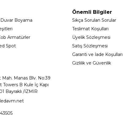
Önemli Bilgiler
 Duvar Boyama
Sıkça Sorulan Sorular
itleri
Teslimat Koşulları
ob Armatürler
Üyelik Sözleşmesi
ed Spot
Satış Sözleşmesi
Garanti ve İade Koşulları
Gizlilik ve Güvenlik
t Mah. Manas Blv. No:39
t Towers B Kule İç Kapı
01 Bayraklı /İZMİR
ledavm.net
43505