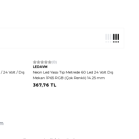
Tükendi
(0)
LEDAVM
/ 24 Volt / Dış
Neon Led Yassı Tip Metrede 60 Led 24 Volt Dış
Mekan İP65 RGB (Çok Renkli) 14.25 mm
367,76
TL
üm