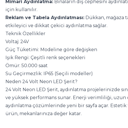
Mimari Aydınlatma:
 Binaların dış cephesini aydınla
için kullanılır.
Reklam ve Tabela Aydınlatması:
 Dükkan, mağaza ta
etkileyici ve dikkat çekici aydınlatma sağlar.
Teknik Özellikler
Voltaj: 24V
Güç Tüketimi: Modeline göre değişken
Işık Rengi: Çeşitli renk seçenekleri
Ömür: 50.000 saat
Su Geçirmezlik: IP65 (Seçili modeller)
Neden 24 Volt Neon LED Şerit?
24 Volt Neon LED Şerit, aydınlatma projelerinizde sını
ve yüksek performans sunar. Enerji verimliliği, uzun
aydınlatma çözümlerinde yeni bir sayfa açar. Estetik 
ürün, mekanlarınıza değer katar.