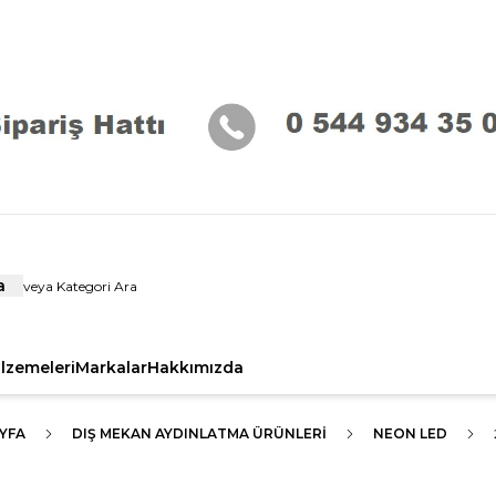
a
alzemeleri
Markalar
Hakkımızda
YFA
DIŞ MEKAN AYDINLATMA ÜRÜNLERI
NEON LED