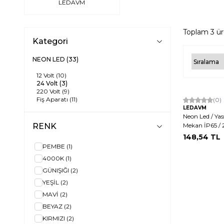
LEDAVM
Toplam
3
ür
Kategori
NEON LED
(33)
12 Volt
(10)
24 Volt
(3)
220 Volt
(9)
Fiş Aparatı
(11)
(0)
LEDAVM
Neon Led / Yass
RENK
Mekan İP65 / 
148,54
TL
PEMBE
(1)
4000K
(1)
GÜNIŞIĞI
(2)
YEŞİL
(2)
MAVİ
(2)
BEYAZ
(2)
KIRMIZI
(2)