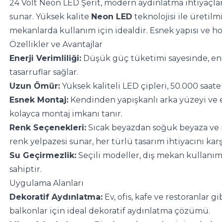
24 Volt Neon LED Şerit, modern aydınlatma ihtiyaçlar
sunar. Yüksek kalite 
Neon LED
 teknolojisi ile üretil
mekanlarda kullanım için idealdir. Esnek yapısı ve ho
Özellikler ve Avantajlar
Enerji Verimliliği:
 Düşük güç tüketimi sayesinde, ene
tasarruflar sağlar.
Uzun Ömür:
 Yüksek kaliteli LED çipleri, 50.000 saa
Esnek Montaj:
 Kendinden yapışkanlı arka yüzeyi ve e
kolayca montaj imkanı tanır.
Renk Seçenekleri:
 Sıcak beyazdan soğuk beyaza ve r
renk yelpazesi sunar, her türlü tasarım ihtiyacını karş
Su Geçirmezlik:
 Seçili modeller, dış mekan kullanım
sahiptir.
Uygulama Alanları
Dekoratif Aydınlatma:
 Ev, ofis, kafe ve restoranlar g
balkonlar için ideal dekoratif aydınlatma çözümü.