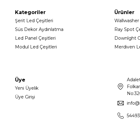
Kategoriler
Ürünler
Şerit Led Çeşitleri
Wallwasher
Süs Dekor Aydınlatma
Ray Spot Çeş
Led Panel Çeşitleri
Downlght C
Modul Led Çeşitleri
Merdiven L
Üye
Adale
Folkar
Yeni Üyelik
No:32
Üye Girişi
info@
54493