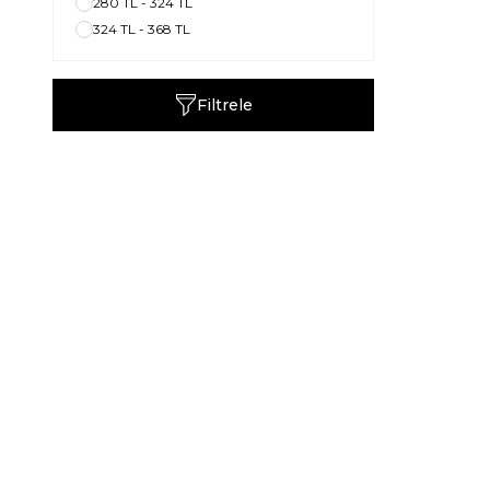
280 TL - 324 TL
324 TL - 368 TL
Filtrele