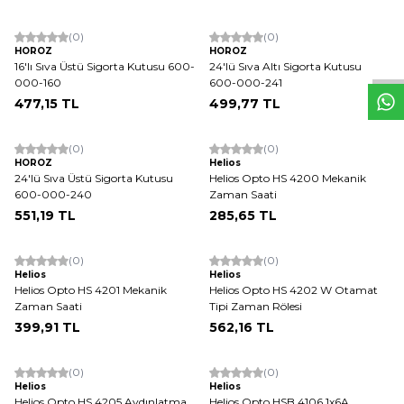
W
h
t
s
a
p
p
D
e
s
e
H
a
t
t
(0)
(0)
HOROZ
HOROZ
16'lı Sıva Üstü Sigorta Kutusu 600-
24'lü Sıva Altı Sigorta Kutusu
000-160
600-000-241
477,15
TL
499,77
TL
(0)
(0)
HOROZ
Helios
24'lü Sıva Üstü Sigorta Kutusu
Helios Opto HS 4200 Mekanik
600-000-240
Zaman Saati
551,19
TL
285,65
TL
(0)
(0)
Helios
Helios
Helios Opto HS 4201 Mekanik
Helios Opto HS 4202 W Otamat
Zaman Saati
Tipi Zaman Rölesi
399,91
TL
562,16
TL
(0)
(0)
Helios
Helios
Helios Opto HS 4205 Aydınlatma
Helios Opto HSB 4106 1x6A