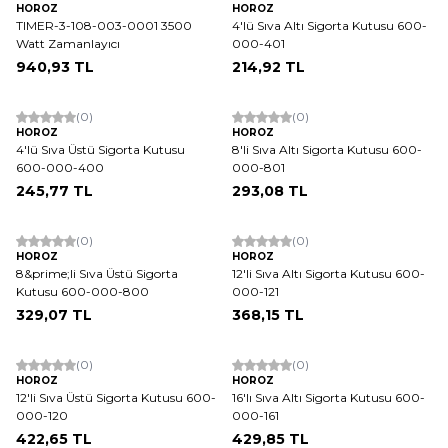
HOROZ
HOROZ
TIMER-3-108-003-0001 3500
4'lü Sıva Altı Sigorta Kutusu 600-
Watt Zamanlayıcı
000-401
940,93
TL
214,92
TL
(0)
(0)
HOROZ
HOROZ
4'lü Sıva Üstü Sigorta Kutusu
8'li Sıva Altı Sigorta Kutusu 600-
600-000-400
000-801
245,77
TL
293,08
TL
(0)
(0)
HOROZ
HOROZ
8&prime;li Sıva Üstü Sigorta
12'li Sıva Altı Sigorta Kutusu 600-
Kutusu 600-000-800
000-121
329,07
TL
368,15
TL
(0)
(0)
HOROZ
HOROZ
12'li Sıva Üstü Sigorta Kutusu 600-
16'lı Sıva Altı Sigorta Kutusu 600-
000-120
000-161
422,65
TL
429,85
TL