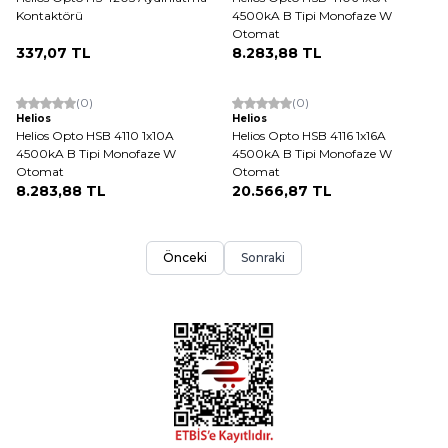
Kontaktörü
4500kA B Tipi Monofaze W
Otomat
337,07
TL
8.283,88
TL
(0)
(0)
Helios
Helios
Helios Opto HSB 4110 1x10A
Helios Opto HSB 4116 1x16A
4500kA B Tipi Monofaze W
4500kA B Tipi Monofaze W
Otomat
Otomat
8.283,88
TL
20.566,87
TL
Önceki
Sonraki