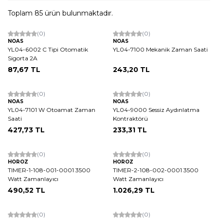
Toplam
85
ürün bulunmaktadır.
(0)
(0)
NOAS
NOAS
YL04-6002 C Tipi Otomatik
YL04-7100 Mekanik Zaman Saati
Sigorta 2A
87,67
TL
243,20
TL
(0)
(0)
NOAS
NOAS
YL04-7101 W Otoamat Zaman
YL04-9000 Sessiz Aydınlatma
Saati
Kontraktörü
427,73
TL
233,31
TL
(0)
(0)
HOROZ
HOROZ
TIMER-1-108-001-0001 3500
TIMER-2-108-002-0001 3500
Watt Zamanlayıcı
Watt Zamanlayıcı
490,52
TL
1.026,29
TL
(0)
(0)