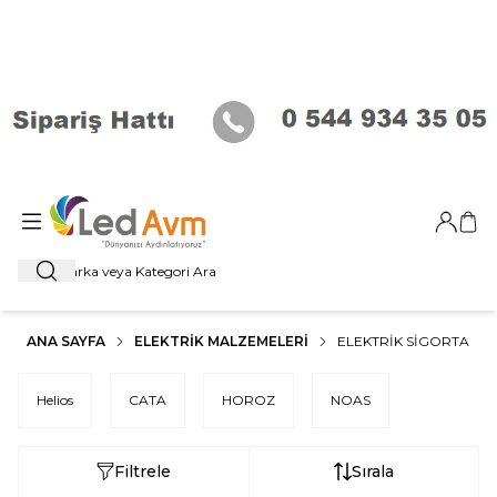
Giriş Ya
Sep
Ara
ANA SAYFA
ELEKTRIK MALZEMELERI
ELEKTRIK SIGORTA
Helios
CATA
HOROZ
NOAS
Filtrele
Sırala