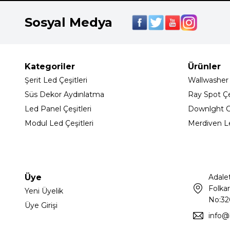
Sosyal Medya
Kategoriler
Ürünler
Şerit Led Çeşitleri
Wallwasher
Süs Dekor Aydınlatma
Ray Spot Çeş
Led Panel Çeşitleri
Downlght C
Modul Led Çeşitleri
Merdiven L
Üye
Adale
Folkar
Yeni Üyelik
No:32
Üye Girişi
info@