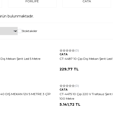
FORLİFE
CATA
rün bulunmaktadır.
Stoktakiler
(0)
CATA
ış Mekan Şerit Led 5 Metre
CT-4487 10 Çip Dış Mekan Şerit Led 
229,77
TL
(0)
CATA
40 DIŞ MEKAN 12V 5 METRE 3 ÇİP
CT-4475 10 Çip 220 V Trafosuz Şerit 
100 Metre
5.141,72
TL