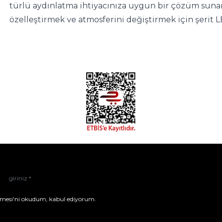
türlü aydınlatma ihtiyacınıza uygun bir çözüm sunar. 
özelleştirmek ve atmosferini değiştirmek için şerit LED
mesi'ni
okudum, kabul ediyorum.