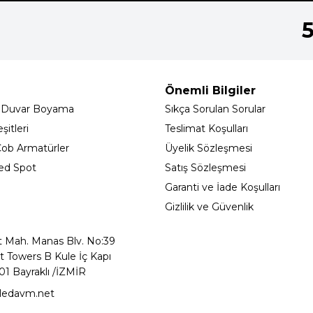
Önemli Bilgiler
 Duvar Boyama
Sıkça Sorulan Sorular
itleri
Teslimat Koşulları
ob Armatürler
Üyelik Sözleşmesi
ed Spot
Satış Sözleşmesi
Garanti ve İade Koşulları
Gizlilik ve Güvenlik
t Mah. Manas Blv. No:39
t Towers B Kule İç Kapı
01 Bayraklı /İZMİR
ledavm.net