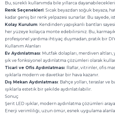
Bu, sürekli kullanımda bile yıllarca dayanabilecekleri
Renk Seçenekleri
: Sıcak beyazdan soğuk beyaza, ha
kadar geniş bir renk yelpazesi sunarlar. Bu sayede, ist
Kolay Kurulum
: Kendinden yapışkanlı bantları sayes
her yüzeye kolayca monte edebilirsiniz. Bu, karmaşık
profesyonel yardıma ihtiyaç duymadan, pratik bir DIY
Kullanım Alanları
Ev Aydınlatması
: Mutfak dolapları, merdiven altları,
şık ve fonksiyonel aydınlatma çözümleri olarak kullanı
Ticari ve Ofis Aydınlatması
: Raflar, vitrinler, ofis m
ışıklarla modern ve davetkar bir hava kazanır.
Dış Mekan Aydınlatması
: Bahçe yolları, teraslar ve 
ışıklarla estetik bir şekilde aydınlatılabilir.
Sonuç
Şerit LED ışıklar, modern aydınlatma çözümleri araya
Enerji verimliliği, uzun ömür, esnek uygulama alanlar