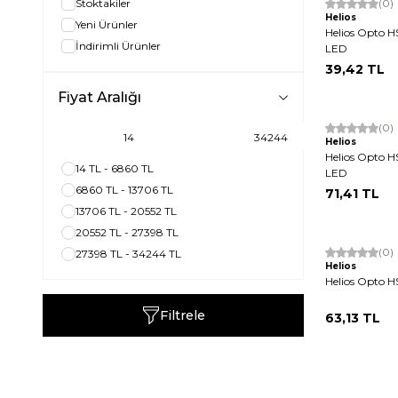
Stoktakiler
(0)
MOR
(1)
Helios
Yeni Ürünler
Helios Opto HS
İndirimli Ürünler
LED
39,42
TL
Fiyat Aralığı
(0)
Helios
Helios Opto H
14 TL - 6860 TL
LED
6860 TL - 13706 TL
71,41
TL
13706 TL - 20552 TL
20552 TL - 27398 TL
(0)
27398 TL - 34244 TL
Helios
Helios Opto HS
Filtrele
63,13
TL