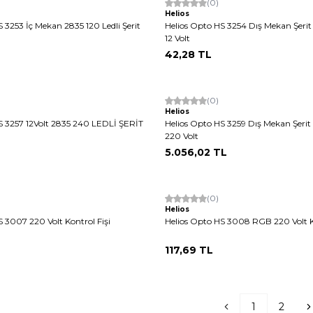
(0)
Helios
 3253 İç Mekan 2835 120 Ledli Şerit
Helios Opto HS 3254 Dış Mekan Şerit
12 Volt
42,28
TL
(0)
Helios
S 3257 12Volt 2835 240 LEDLİ ŞERİT
Helios Opto HS 3259 Dış Mekan Şerit
220 Volt
5.056,02
TL
(0)
Helios
 3007 220 Volt Kontrol Fişi
Helios Opto HS 3008 RGB 220 Volt Ko
117,69
TL
1
2