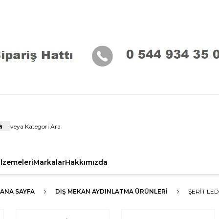
a
alzemeleri
Markalar
Hakkımızda
ANA SAYFA
DIŞ MEKAN AYDINLATMA ÜRÜNLERI
ŞERİT LED