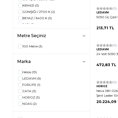
Tükendi
KIRMIZI
(3)
(0)
GÜNIŞIĞI / 2700 K
(2)
LEDAVM
5050 Üç Çipli 
BEYAZ / 6400 K
(3)
SARI
(3)
213,71
TL
AMBER
(6)
Metre Seçiniz
BEYAZ
(9)
Tükendi
Rgb Çok Renkli
(1)
Hızlı Kargo
(0)
100 Metre
(3)
GÜNIŞIĞI
(4)
LEDAVM
24 Volt 5050 3
BEYAZ
(4)
Marka
BEYAZ / 6500K
(3)
472,83
TL
GÜNIŞIĞI / 3000K
(1)
Helios
(13)
AMBER / 2700K
(2)
LEDAVM
(5)
KIRMIZI
(6)
(0)
FORLİFE
(1)
HOROZ
MAVİ
(6)
Neva 081-026
CATA
(3)
YEŞİL
(6)
Şerit Ledler 1
HOROZ
(3)
KIRIK BEYAZ / 4000K
(2)
20.224,09
NOAS
(2)
RGB / ÇOK RENKLİ
(4)
PEMBE
(1)