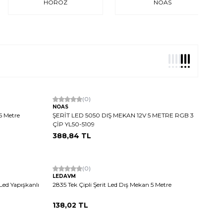
HOROZ
NOAS
(0)
NOAS
5 Metre
ŞERİT LED 5050 DIŞ MEKAN 12V 5 METRE RGB 3
ÇİP YL50-5109
388,84
TL
Tükendi
(0)
LEDAVM
Led Yapışkanlı
2835 Tek Çipli Şerit Led Dış Mekan 5 Metre
138,02
TL