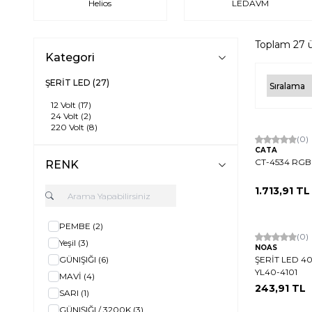
Helios
LEDAVM
Toplam
27
ü
Kategori
ŞERİT LED
(27)
12 Volt
(17)
24 Volt
(2)
220 Volt
(8)
(0)
CATA
CT-4534 RGB D
RENK
1.713,91
TL
PEMBE
(2)
(0)
Yeşil
(3)
NOAS
GÜNIŞIĞI
(6)
ŞERİT LED 40
YL40-4101
MAVİ
(4)
243,91
TL
SARI
(1)
GÜNIŞIĞI / 3200K
(3)