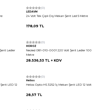
Tükendi
(0)
LEDAVM
re
24 Volt Tek Çipli Dış Mekan Şerit Led 5 Metre
178,09
TL
(0)
HOROZ
erit Ledler
Neoled 081-010-0001 220 Volt Şerit Ledler 100
Metre
28.536,53
TL + KDV
(0)
Helios
Şerit LED 12
Helios Opto HS 3252 İç Mekan Şerit LED 12 Volt
28,57
TL