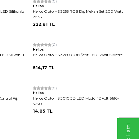
(0)
Helios
 LED Silikonlu
Helios Opto HS 3255 RGB Dış Mekan Set 200 Watt
2835
222,81
TL
(0)
Helios
 LED Silikonlu
Helios Opto HS 3260 COB Şerit LED 12Volt 5 Metre
514,17
TL
(0)
Helios
ntrol Fişi
Helios Opto HS 3010 3D LED Modül 12 Volt 6616-
5730
14,85
TL