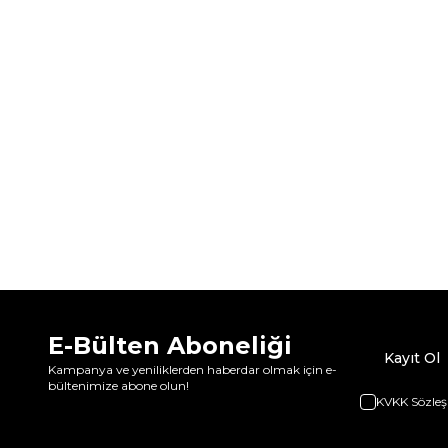
E-Bülten Aboneliği
Kayıt Ol
Kampanya ve yeniliklerden haberdar olmak için e-
bültenimize abone olun!
KVKK Sözleş