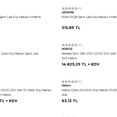
(0)
LEDAVM
Şerit Led Dış Mekan 5 Metre
5050 RGB Şerit Led Dış Mekan 5 Met
313,89
TL
(0)
HOROZ
 Çipli Dış Mekan Şerit Led
Neoled Slim 081-010-0003 220 Volt Ş
100 Metre
14.825,29
TL + KDV
(0)
Helios
-0001 220 Volt 10 Watt Dış Mekan
Helios Opto HS 3210 Dış Mekan RGB 
00 Metre
Volt
TL + KDV
63,13
TL