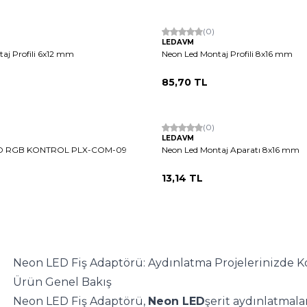
(0)
LEDAVM
aj Profili 6x12 mm
Neon Led Montaj Profili 8x16 mm
85,70
TL
(0)
LEDAVM
ED RGB KONTROL PLX-COM-09
Neon Led Montaj Aparatı 8x16 mm
13,14
TL
Neon LED Fiş Adaptörü: Aydınlatma Projelerinizde Kol
Ürün Genel Bakış
Neon LED Fiş Adaptörü, 
Neon LED
şerit aydınlatmalar