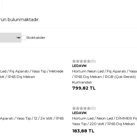
rün bulunmaktadır.
Stoktakiler
(0)
LEDAVM
d / Fiş Aparatı / Yassı Tip / Metrede
Hortum Neon Led / Fiş Aparatı / Yassı
olt / İP65 Dış Mekan
/ İP65 Dış Mekan / RGB (Çok Renkli
Kumandalı
799,82
TL
Tükendi
(0)
LEDAVM
Aparatı / Yassı Tip / 12 / 24 Volt / İP65
Hortum Led / Neon Led / DİMMER Fiş
Yassı Tip / 220 Volt / İP65 Dış Mekan
183,88
TL