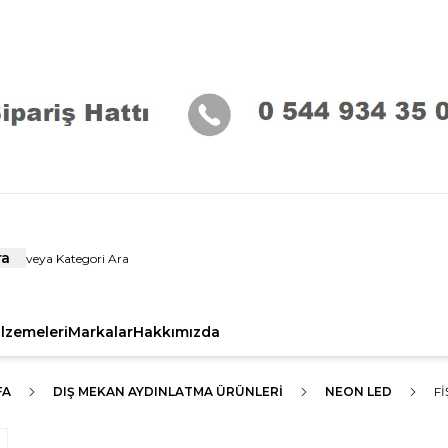
ra
alzemeleri
Markalar
Hakkımızda
FA
DIŞ MEKAN AYDINLATMA ÜRÜNLERI
NEON LED
FI