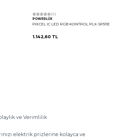
(0)
POWERLÜX
PIXCEL IC LED RGB KONTROL PLX-SP511E
1.142,60
TL
aylık ve Verimlilik
ınızı elektrik prizlerine kolayca ve 