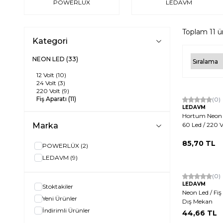
POWERLÜX
LEDAVM
Toplam
11
ü
Kategori
NEON LED
(33)
12 Volt
(10)
24 Volt
(3)
220 Volt
(9)
Fiş Aparatı
(11)
(0)
LEDAVM
Hortum Neon Le
Marka
60 Led / 220 V
85,70
TL
POWERLÜX
(2)
LEDAVM
(9)
(0)
LEDAVM
Stoktakiler
Neon Led / Fiş 
Yeni Ürünler
Dış Mekan
İndirimli Ürünler
44,66
TL