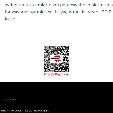
aydınlatma sistemlerinizin potansiyelini maksimuma ç
fonksiyonel aydınlatma ihtiyaçlarınızda, Neon LED Fiş
katın.
mesi'ni
okudum, kabul ediyorum.