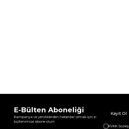
E-Bülten Aboneliği
Kayıt Ol
Kampanya ve yeniliklerden haberdar olmak için e-
bültenimize abone olun!
KVKK Sözleş