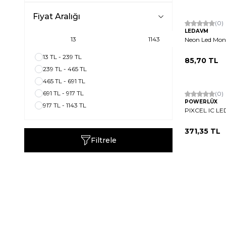
Fiyat Aralığı
(0)
LEDAVM
Neon Led Mont
13 TL - 239 TL
85,70
TL
239 TL - 465 TL
465 TL - 691 TL
691 TL - 917 TL
(0)
POWERLÜX
917 TL - 1143 TL
PIXCEL IC L
371,35
TL
Filtrele