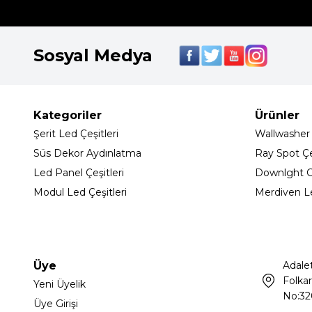
Sosyal Medya
Kategoriler
Ürünler
Şerit Led Çeşitleri
Wallwasher
Süs Dekor Aydınlatma
Ray Spot Çeş
Led Panel Çeşitleri
Downlght C
Modul Led Çeşitleri
Merdiven L
Üye
Adale
Folkar
Yeni Üyelik
No:32
Üye Girişi