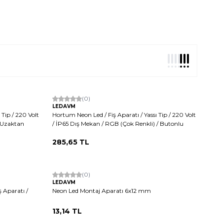
(0)
LEDAVM
 Tip / 220 Volt
Hortum Neon Led / Fiş Aparatı / Yassı Tip / 220 Volt
) Uzaktan
/ İP65 Dış Mekan / RGB (Çok Renkli) / Butonlu
285,65
TL
(0)
LEDAVM
 Aparatı /
Neon Led Montaj Aparatı 6x12 mm
13,14
TL