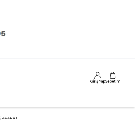
Giriş Yap
Sepetim
Ş APARATI