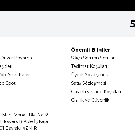
Önemli Bilgiler
 Duvar Boyama
Sıkça Sorulan Sorular
itleri
Teslimat Koşulları
ob Armatürler
Üyelik Sözleşmesi
ed Spot
Satış Sözleşmesi
Garanti ve İade Koşulları
Gizlilik ve Güvenlik
t Mah. Manas Blv. No:39
t Towers B Kule İç Kapı
01 Bayraklı /İZMİR