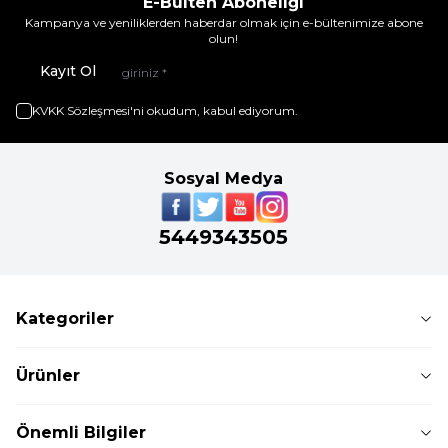
E-Bülten Aboneliği
Kampanya ve yeniliklerden haberdar olmak için e-bültenimize abone
olun!
Kayıt Ol
KVKK Sözleşmesi'ni
okudum, kabul ediyorum.
Sosyal Medya
5449343505
Kategoriler
Ürünler
Önemli Bilgiler