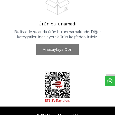
Ürün bulunamadı
Bu listede şu anda ürün bulunmamaktadır. Diğer
kategorileri inceleyerek ürün keşfedebilirsiniz.
Anasayfaya Dön
W
h
t
s
a
p
p
D
e
s
e
H
a
t
t