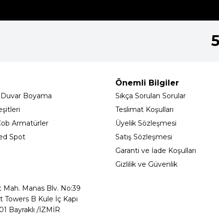
Önemli Bilgiler
 Duvar Boyama
Sıkça Sorulan Sorular
itleri
Teslimat Koşulları
ob Armatürler
Üyelik Sözleşmesi
ed Spot
Satış Sözleşmesi
Garanti ve İade Koşulları
Gizlilik ve Güvenlik
t Mah. Manas Blv. No:39
t Towers B Kule İç Kapı
01 Bayraklı /İZMİR