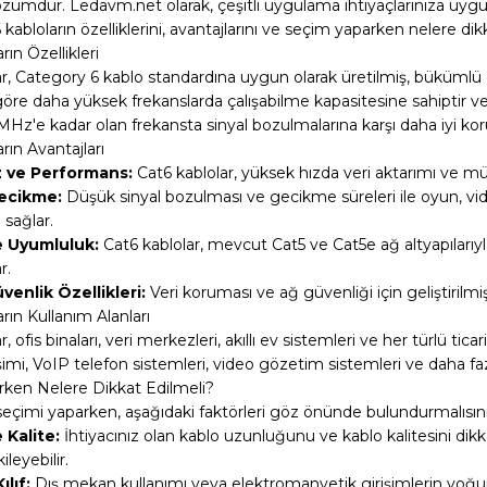
çözümdür. Ledavm.net olarak, çeşitli uygulama ihtiyaçlarınıza uyg
 kabloların özelliklerini, avantajlarını ve seçim yaparken nelere dik
rın Özellikleri
r, Category 6 kablo standardına uygun olarak üretilmiş, bükümlü çi
re daha yüksek frekanslarda çalışabilme kapasitesine sahiptir ve 1
MHz'e kadar olan frekansta sinyal bozulmalarına karşı daha iyi kor
rın Avantajları
 ve Performans:
Cat6 kablolar, yüksek hızda veri aktarımı ve 
ecikme:
Düşük sinyal bozulması ve gecikme süreleri ile oyun, v
 sağlar.
e Uyumluluk:
Cat6 kablolar, mevcut Cat5 ve Cat5e ağ altyapılarıy
r.
venlik Özellikleri:
Veri koruması ve ağ güvenliği için geliştirilmiş 
rın Kullanım Alanları
, ofis binaları, veri merkezleri, akıllı ev sistemleri ve her türlü tica
şimi, VoIP telefon sistemleri, video gözetim sistemleri ve daha fazla
ken Nelere Dikkat Edilmeli?
seçimi yaparken, aşağıdaki faktörleri göz önünde bulundurmalısını
 Kalite:
İhtiyacınız olan kablo uzunluğunu ve kablo kalitesini dikka
leyebilir.
lıf:
Dış mekan kullanımı veya elektromanyetik girişimlerin yoğun o