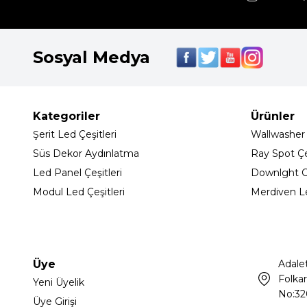
Sosyal Medya
Kategoriler
Ürünler
Şerit Led Çeşitleri
Wallwasher
Süs Dekor Aydınlatma
Ray Spot Çeş
Led Panel Çeşitleri
Downlght C
Modul Led Çeşitleri
Merdiven L
Üye
Adale
Folkar
Yeni Üyelik
No:32
Üye Girişi