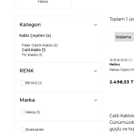
Helios
Toplam
1
ür
Kategori
Kablo Çeşitleri
(4)
Fiber Optik Kablo
(2)
Cat6 Kablo
(1)
Ttr Kablo
(1)
(0)
Helios
Helios Opto H
RENK
2.498,53
T
BEYAZ
(1)
Marka
Helios
(1)
Cat6 Kablola
Günümüzde bi
güçlü ve hız
Stoktakiler