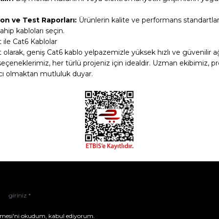
yon ve Test Raporları:
Ürünlerin kalite ve performans standartla
ahip kabloları seçin.
ile Cat6 Kablolar
larak, geniş Cat6 kablo yelpazemizle yüksek hızlı ve güvenilir ağ b
eçeneklerimiz, her türlü projeniz için idealdir. Uzman ekibimiz, 
cı olmaktan mutluluk duyar.
mesi'ni
okudum, kabul ediyorum.