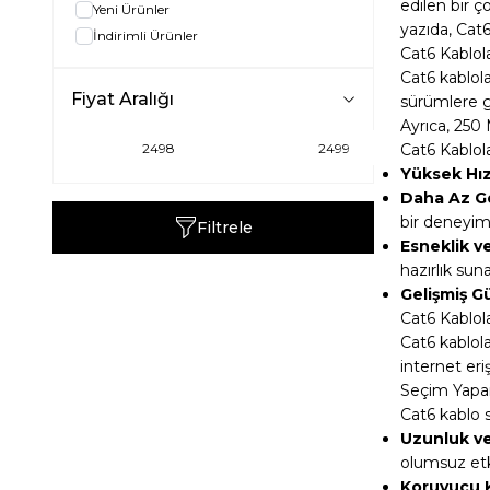
edilen bir 
Yeni Ürünler
yazıda, Cat6
İndirimli Ürünler
Cat6 Kablola
Cat6 kablola
Fiyat Aralığı
sürümlere gö
Ayrıca, 250 
Cat6 Kablola
Yüksek Hız
Daha Az G
bir deneyim
Filtrele
Esneklik v
hazırlık suna
Gelişmiş Gü
Cat6 Kablola
Cat6 kablolar
internet eri
Seçim Yapar
Cat6 kablo 
Uzunluk ve
olumsuz etki
Koruyucu Kı