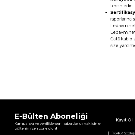
tercih edin.
Sertifikas
raporlarına s
Ledavm.net 
Ledavm.net o
Cat6 kablo s
size yardım
E-Bülten Aboneliği
Kayıt Ol
Kampanya ve yeniliklerden haberdar olmak için e-
bültenimize abone olun!
KVKK Sözleş