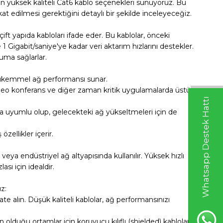
un yüksek kaliteli Cat6 kablo seçenekleri sunuyoruz. Bu
kat edilmesi gerektiğini detaylı bir şekilde inceleyeceğiz.
ft yapıda kabloları ifade eder. Bu kablolar, önceki
 Gigabit/saniye'ye kadar veri aktarım hızlarını destekler.
uma sağlarlar.
mükemmel ağ performansı sunar.
ideo konferans ve diğer zaman kritik uygulamalarda üstün
Whatsapp Destek Hattı
la uyumlu olup, gelecekteki ağ yükseltmeleri için de
özellikler içerir.
ri veya endüstriyel ağ altyapısında kullanılır. Yüksek hızlı
sı için idealdir.
z:
te alın. Düşük kaliteli kablolar, ağ performansınızı
lduğu ortamlar için koruyucu kılıflı (shielded) kabloları