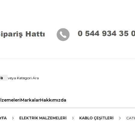
ra
alzemeleri
Markalar
Hakkımızda
YFA
ELEKTRIK MALZEMELERI
KABLO ÇEŞITLERI
CAT