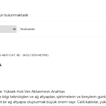
ün bulunmaktadır.
Stoktakiler
S 4801 CAT. 6E - (KOLİ 305 METRE)
L
r: Yüksek Hızlı Veri Aktarımının Anahtarı
lgi teknolojileri ve ağ altyapıları, işletmelerin ve bireylerin g
lı bir ağ altyapısı oluşturmak büyük önem taşır. Cat6 kablolar, yükse