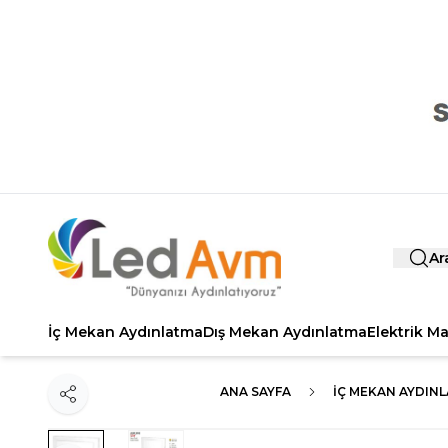
Ar
İç Mekan Aydınlatma
Dış Mekan Aydınlatma
Elektrik M
ANA SAYFA
İÇ MEKAN AYDIN
Paylaş