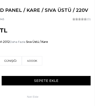
ED PANEL / KARE / SIVA ÜSTÜ / 220V
145
(0)
TL
M-2012
Daha Fazla
Sıva Üstü / Kare
GÜNIŞIĞI
4000K
SEPETE EKLE
Not Ekle