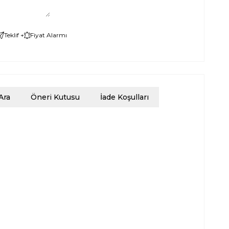
Teklif +
Fiyat Alarmı
Ara
Öneri Kutusu
İade Koşulları