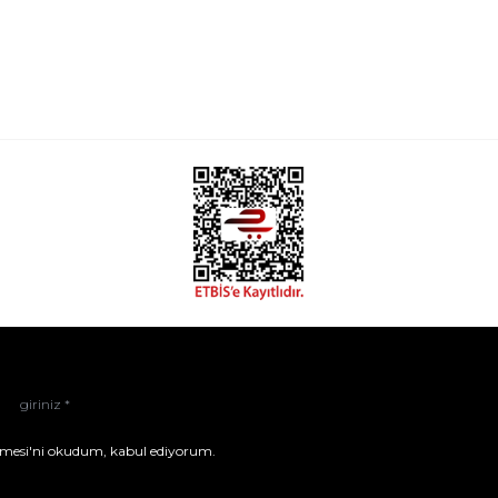
mesi'ni
okudum, kabul ediyorum.