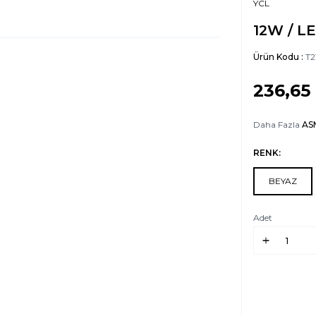
YCL
12W / L
Ürün Kodu :
T2
236,65
Daha Fazla
AS
RENK:
BEYAZ
Adet