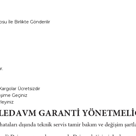
su İle Birlikte Gönderilir
r.
Kargolar
Ücretsizdir
tişime Geçiniz
leyiniz