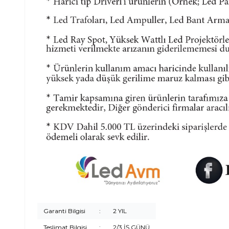
Garanti Bilgisi
:
2 YIL
Teslimat Bilgisi
:
2/3 İŞ GÜNÜ