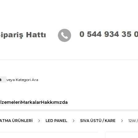
a
alzemeleri
Markalar
Hakkımızda
LATMA ÜRÜNLERI
LED PANEL
SIVA ÜSTÜ / KARE
12W 