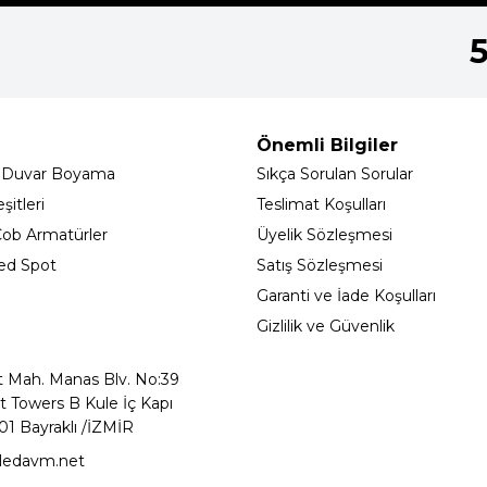
Önemli Bilgiler
 Duvar Boyama
Sıkça Sorulan Sorular
itleri
Teslimat Koşulları
ob Armatürler
Üyelik Sözleşmesi
ed Spot
Satış Sözleşmesi
Garanti ve İade Koşulları
Gizlilik ve Güvenlik
t Mah. Manas Blv. No:39
t Towers B Kule İç Kapı
01 Bayraklı /İZMİR
ledavm.net