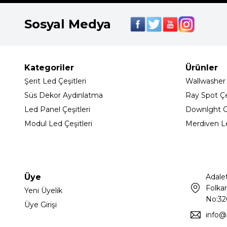
Sosyal Medya
Kategoriler
Ürünler
Şerit Led Çeşitleri
Wallwasher
Süs Dekor Aydınlatma
Ray Spot Çeş
Led Panel Çeşitleri
Downlght C
Modul Led Çeşitleri
Merdiven L
Üye
Adale
Folkar
Yeni Üyelik
No:32
Üye Girişi
info@