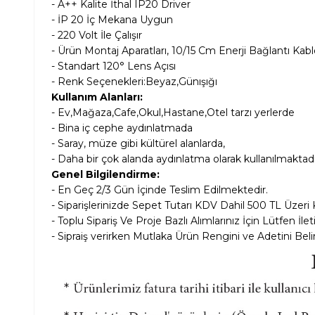
- A++ Kalite İthal IP20 Driver
- İP 20 İç Mekana Uygun
- 220 Volt İle Çalışır
- Ürün Montaj Aparatları, 10/15 Cm Enerji Bağlantı Kablo
- Standart 120° Lens Açısı
- Renk Seçenekleri:Beyaz,Günışığı
Kullanım Alanları:
- Ev,Mağaza,Cafe,Okul,Hastane,Otel tarzı yerlerde
- Bina iç cephe aydınlatmada
- Saray, müze gibi kültürel alanlarda,
- Daha bir çok alanda aydınlatma olarak kullanılmaktadı
Genel Bilgilendirme:
- En Geç 2/3 Gün İçinde Teslim Edilmektedir.
- Siparişlerinizde Sepet Tutarı KDV Dahil
500 TL Üzeri 
- Toplu Sipariş Ve Proje Bazlı Alımlarınız İçin Lütfen İle
- Sipraiş verirken Mutlaka Ürün Rengini ve Adetini Belir