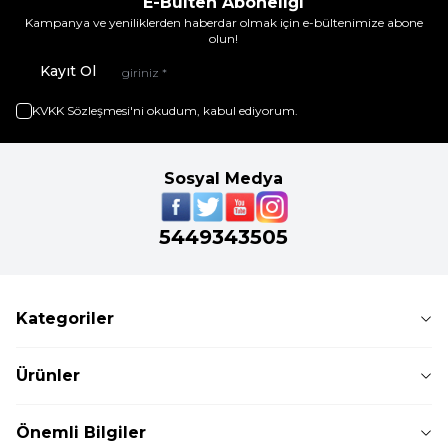
E-Bülten Aboneliği
Kampanya ve yeniliklerden haberdar olmak için e-bültenimize abone
olun!
Kayıt Ol
KVKK Sözleşmesi'ni
okudum, kabul ediyorum.
Sosyal Medya
5449343505
Kategoriler
Ürünler
Önemli Bilgiler