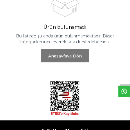
Ürün bulunamadı
Bu listede şu anda ürün bulunmamaktadır. Diğer
kategorileri inceleyerek ürün keşfedebilirsiniz.
Anasayfaya Dön
W
h
t
s
a
p
p
D
e
s
e
H
a
t
t