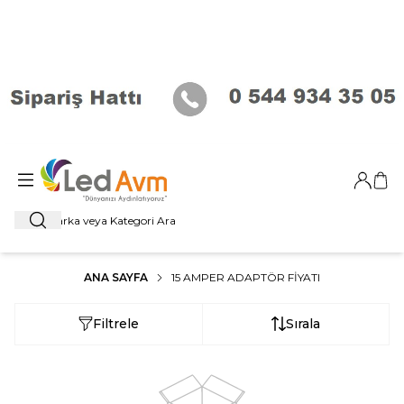
Giriş Ya
Sep
Ara
ANA SAYFA
15 AMPER ADAPTÖR FIYATI
Filtrele
Sırala