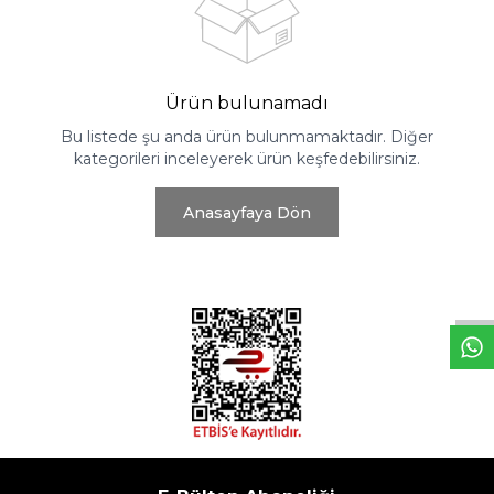
Ürün bulunamadı
Bu listede şu anda ürün bulunmamaktadır. Diğer
kategorileri inceleyerek ürün keşfedebilirsiniz.
Anasayfaya Dön
W
h
t
s
a
p
p
D
e
s
e
H
a
t
t