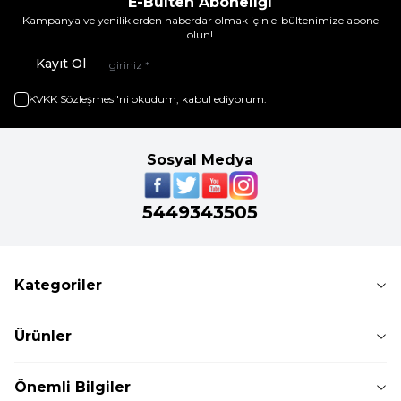
E-Bülten Aboneliği
Kampanya ve yeniliklerden haberdar olmak için e-bültenimize abone
olun!
Kayıt Ol
KVKK Sözleşmesi'ni
okudum, kabul ediyorum.
Sosyal Medya
5449343505
Kategoriler
Ürünler
Önemli Bilgiler