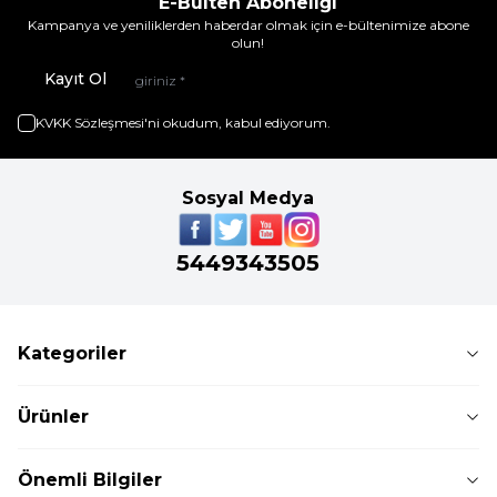
E-Bülten Aboneliği
Kampanya ve yeniliklerden haberdar olmak için e-bültenimize abone
olun!
Kayıt Ol
KVKK Sözleşmesi'ni
okudum, kabul ediyorum.
Sosyal Medya
5449343505
Kategoriler
Ürünler
Önemli Bilgiler