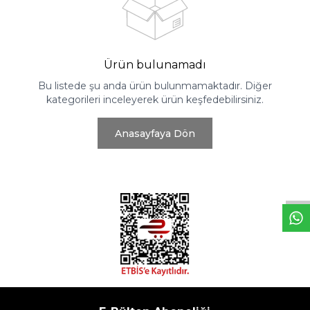
Ürün bulunamadı
Bu listede şu anda ürün bulunmamaktadır. Diğer
kategorileri inceleyerek ürün keşfedebilirsiniz.
Anasayfaya Dön
W
h
t
s
a
p
p
D
e
s
e
H
a
t
t