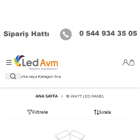
Giriş Ya
Sep
Ara
ANA SAYFA
18 WATT LED PANEL
Filtrele
Sırala