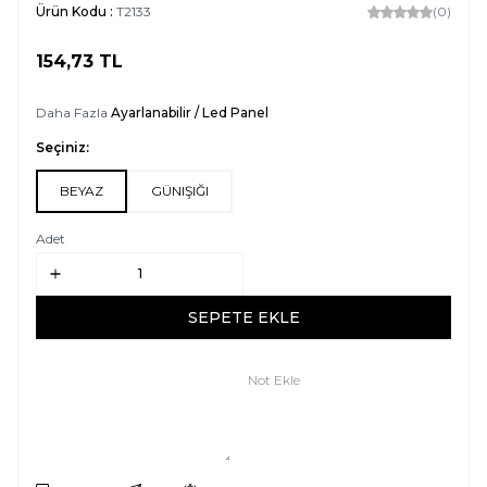
Ürün Kodu :
T2133
(0)
154,73
TL
SEPETE EKLE
Daha Fazla
Ayarlanabilir / Led Panel
Seçiniz:
BEYAZ
GÜNIŞIĞI
Adet
SEPETE EKLE
Not Ekle