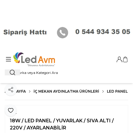
Giriş Ya
Sep
Ara
ANA SAYFA
İÇ MEKAN AYDINLATMA ÜRÜNLERI
LED PANEL
Paylaş
Favoriye Ekle
YCL
18W / LED PANEL / YUVARLAK / SIVA ALTI /
220V / AYARLANABİLİR