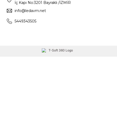
İç Kapı No:3201 Bayraklı /İZMİR
info@ledavm.net
5449343505