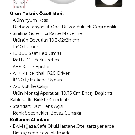
Ürün Teknik Özellikleri;
- Alüminyum Kasa
- Darbeye dayanıklı Opal Difizör Yüksek Geçirgenlik
- Sınıfına Göre 1nci Kalite Malzeme
- Ürünün Boyutları 10,3x12x2h cm
- 1440 Lümen
- 10.000 Saat Led Ömrü
- RoHs, CE, Yerli Üretim
- A++ Kalite Epistar
- A++ Kalite İthal IP20 Driver
- İP 20 İç Mekana Uygun
- 220 Volt İle Çalışır
- Ürün Montaj Aparatları, 10/15 Cm Enerji Bağlantı
Kablosu İle Birlikte Gönderilir
- Standart 120° Lens Açısı
- Renk Seçenekleri:Beyaz,Günışığı
Kullanım Alanları:
- Ev,Mağaza,Cafe,Okul,Hastane,Otel tarzı yerlerde
- Bina iç cephe aydınlatmada