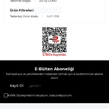
Teslimat Bilgisi
:
2/3 İŞ GÜNÜ
Ürün Filtreleri
Tedarikçi Ürün Kodu
:
ALP-1518
E-Bülten Aboneliği
Kampanya ve yeniliklerden haberdar olmak için e-bültenimize abone
olun!
Kayıt Ol
KVKK Sözleşmesi'ni
okudum, kabul ediyorum.