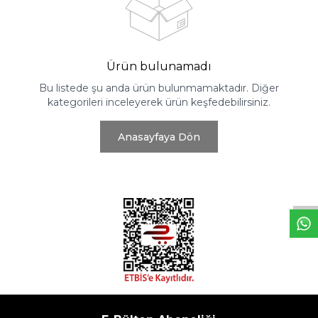
Ürün bulunamadı
Bu listede şu anda ürün bulunmamaktadır. Diğer
kategorileri inceleyerek ürün keşfedebilirsiniz.
Anasayfaya Dön
W
h
t
s
a
p
p
D
e
s
e
H
a
t
t