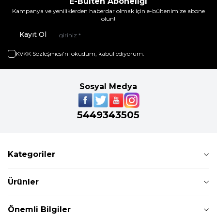
E-Bülten Aboneliği
Kampanya ve yeniliklerden haberdar olmak için e-bültenimize abone
olun!
Kayıt Ol
KVKK Sözleşmesi'ni
okudum, kabul ediyorum.
Sosyal Medya
5449343505
Kategoriler
Ürünler
Önemli Bilgiler