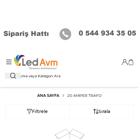
Giriş Ya
Sep
Ara
ANA SAYFA
20 AMPER TRAFO
Filtrele
Sırala