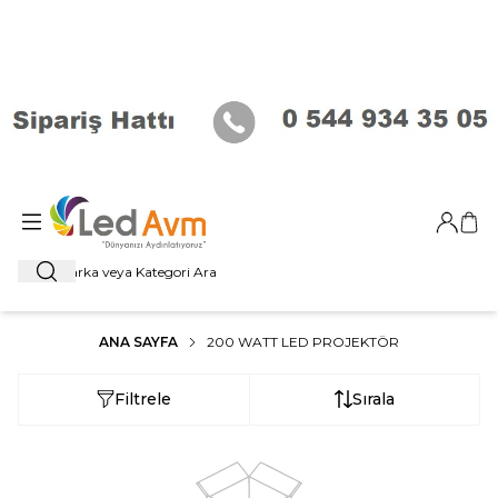
Giriş Ya
Sep
Ara
ANA SAYFA
200 WATT LED PROJEKTÖR
Filtrele
Sırala