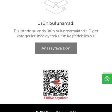
Ürün bulunamadı
Bu listede şu anda ürün bulunmamaktadır. Diğer
kategorileri inceleyerek ürün keşfedebilirsiniz.
Anasayfaya Dön
W
h
t
s
a
p
p
D
e
s
e
H
a
t
t