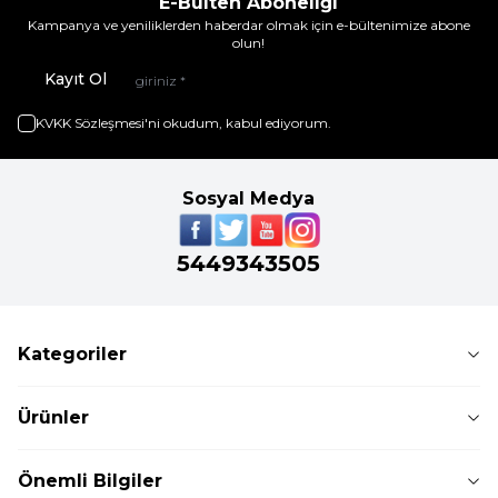
E-Bülten Aboneliği
Kampanya ve yeniliklerden haberdar olmak için e-bültenimize abone
olun!
Kayıt Ol
KVKK Sözleşmesi'ni
okudum, kabul ediyorum.
Sosyal Medya
5449343505
Kategoriler
Ürünler
Önemli Bilgiler