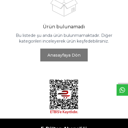
Ürün bulunamadı
Bu listede şu anda ürün bulunmamaktadır. Diğer
kategorileri inceleyerek ürün keşfedebilirsiniz.
Anasayfaya Dön
W
h
t
s
a
p
p
D
e
s
e
H
a
t
t