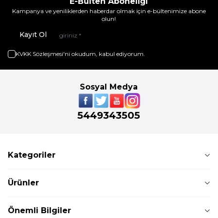
E-Bülten Aboneliği
Kampanya ve yeniliklerden haberdar olmak için e-bültenimize abone
olun!
Kayıt Ol
KVKK Sözleşmesi'ni
okudum, kabul ediyorum.
Sosyal Medya
5449343505
Kategoriler
Ürünler
Önemli Bilgiler