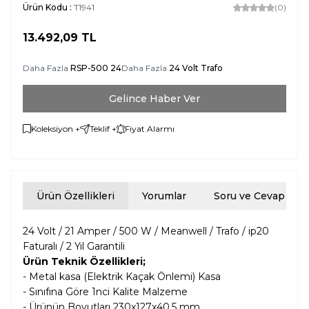
Ürün Kodu :
T1941
(0)
13.492,09
TL
Daha Fazla
RSP-500 24
Daha Fazla
24 Volt Trafo
Gelince Haber Ver
Koleksiyon +
Teklif +
Fiyat Alarmı
Ürün Özellikleri
Yorumlar
Soru ve Cevap
24 Volt / 21 Amper / 500 W / Meanwell / Trafo / ip20
Faturalı / 2 Yıl Garantili
Ürün Teknik Özellikleri;
- Metal kasa (Elektrik Kaçak Önlemi) Kasa
- Sınıfına Göre 1nci Kalite Malzeme
- Ürünün Boyutları
230x127x40.5 mm