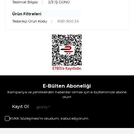
Teslimat Bilgisi
:
2/3 İŞ GÜNÜ
Ürün Filtreleri
Tedarikçi Ürün Kodu
:
RSP-500 24
E-Bülten Aboneliği
Kampanya ve yeniliklerden haberdar olmak için e-bültenimize abone
olun!
Kayıt Ol
KVKK Sözleşmesi'ni
okudum, kabul ediyorum.