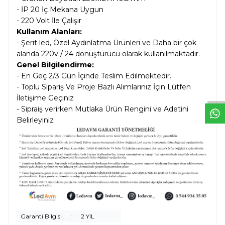
- İP 20 İç Mekana Uygun
- 220 Volt İle Çalışır
Kullanım Alanları:
- Şerit led, Özel Aydınlatma Ürünleri ve Daha bir çok
alanda 220v / 24 dönüştürücü olarak kullanılmaktadır.
W
h
t
s
a
p
p
D
e
s
e
H
a
t
t
Genel Bilgilendirme:
- En Geç 2/3 Gün İçinde Teslim Edilmektedir.
- Toplu Sipariş Ve Proje Bazlı Alımlarınız İçin Lütfen
İletişime Geçiniz
- Sipraiş verirken Mutlaka Ürün Rengini ve Adetini
Belirleyiniz
Garanti Bilgisi
:
2 YIL