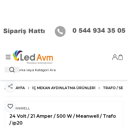
Giriş Ya
Sep
Ara
ANA SAYFA
İÇ MEKAN AYDINLATMA ÜRÜNLERI
TRAFO / SENS
Paylaş
Favoriye Ekle
MEANWELL
24 Volt / 21 Amper / 500 W / Meanwell / Trafo
/ ip20