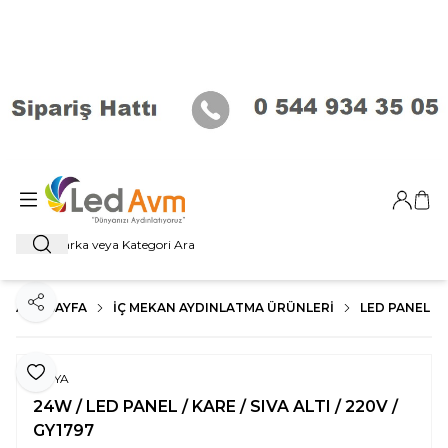
Giriş Ya
Sep
Ara
ANA SAYFA
İÇ MEKAN AYDINLATMA ÜRÜNLERI
LED PANEL
Paylaş
Favoriye Ekle
GOYA
24W / LED PANEL / KARE / SIVA ALTI / 220V /
GY1797