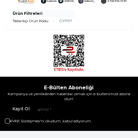
Ürün Filtreleri
Tedarikçi Ürün Kodu
:
GY1797
E-Bülten Aboneliği
Kampanya ve yeniliklerden haberdar olmak için e-bültenimize abone
olun!
Kayıt Ol
KVKK Sözleşmesi'ni
okudum, kabul ediyorum.