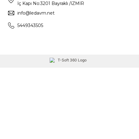
İç Kapı No:3201 Bayraklı /İZMİR
info@ledavm.net
5449343505