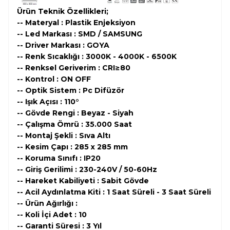
Ürün Teknik Özellikleri;
-- Materyal : Plastik Enjeksiyon
-- Led Markası : SMD / SAMSUNG
-- Driver Markası : GOYA
-- Renk Sıcaklığı : 3000K - 4000K - 6500K
-- Renksel Geriverim : CRI≥80
-- Kontrol : ON OFF
-- Optik Sistem : Pc Difüzör
-- Işık Açısı : 110°
-- Gövde Rengi : Beyaz - Siyah
-- Çalışma Ömrü : 35.000 Saat
-- Montaj Şekli : Sıva Altı
-- Kesim Çapı : 285 x 285 mm
-- Koruma Sınıfı : IP20
-- Giriş Gerilimi : 230-240V / 50-60Hz
-- Hareket Kabiliyeti : Sabit Gövde
-- Acil Aydınlatma Kiti : 1 Saat Süreli - 3 Saat Süreli
-- Ürün Ağırlığı :
-- Koli İçi Adet : 10
-- Garanti Süresi : 3 Yıl