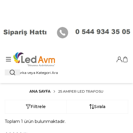
Giriş Ya
Sep
Ara
ANA SAYFA
25 AMPER LED TRAFOSU
Filtrele
Sırala
Toplam
1
ürün bulunmaktadır.
ükendi