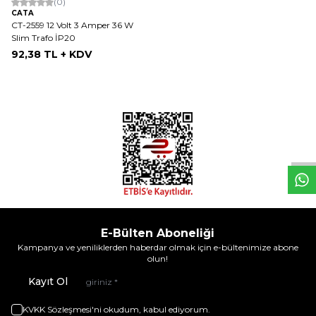
(0)
CATA
CT-2559 12 Volt 3 Amper 36 W
Slim Trafo İP20
92,38
TL + KDV
W
h
t
s
a
p
p
D
e
s
e
H
a
t
t
E-Bülten Aboneliği
Kampanya ve yeniliklerden haberdar olmak için e-bültenimize abone
olun!
Kayıt Ol
KVKK Sözleşmesi'ni
okudum, kabul ediyorum.