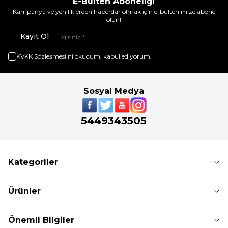
E-Bülten Aboneliği
Kampanya ve yeniliklerden haberdar olmak için e-bültenimize abone
olun!
Kayıt Ol
KVKK Sözleşmesi'ni
okudum, kabul ediyorum.
Sosyal Medya
5449343505
Kategoriler
Ürünler
Önemli Bilgiler