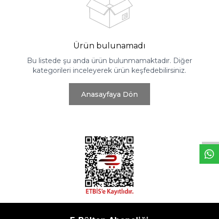
Ürün bulunamadı
Bu listede şu anda ürün bulunmamaktadır. Diğer
kategorileri inceleyerek ürün keşfedebilirsiniz.
Anasayfaya Dön
W
h
t
s
a
p
p
D
e
s
e
H
a
t
t