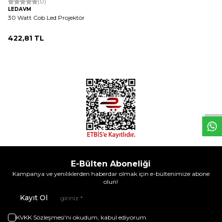
(0)
LEDAVM
30 Watt Cob Led Projektör
422,81
TL
W
h
t
s
a
p
p
D
e
s
e
H
a
t
t
E-Bülten Aboneliği
Kampanya ve yeniliklerden haberdar olmak için e-bültenimize abone
olun!
Kayıt Ol
KVKK Sözleşmesi'ni
okudum, kabul ediyorum.