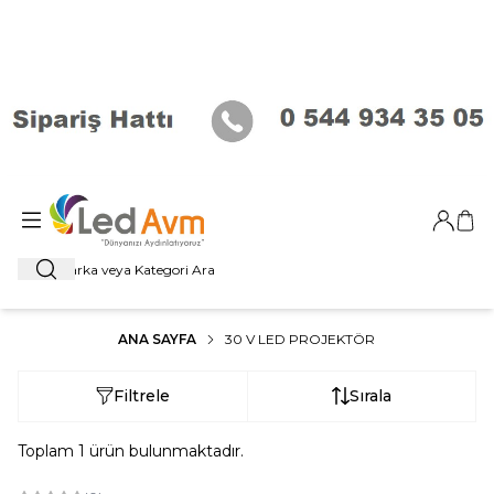
Giriş Ya
Sep
Ara
ANA SAYFA
30 V LED PROJEKTÖR
Filtrele
Sırala
Toplam
1
ürün bulunmaktadır.