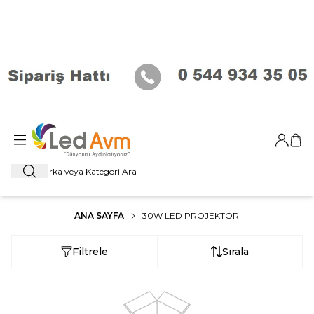
Giriş Ya
Sep
Ara
ANA SAYFA
30W LED PROJEKTÖR
Filtrele
Sırala