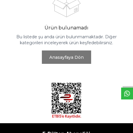
Ürün bulunamadı
Bu listede şu anda ürün bulunmamaktadır. Diğer
kategorileri inceleyerek ürün keşfedebilirsiniz.
Anasayfaya Dön
W
h
t
s
a
p
p
D
e
s
e
H
a
t
t