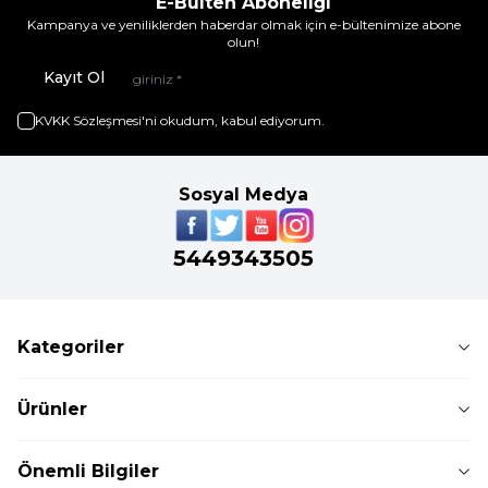
E-Bülten Aboneliği
Kampanya ve yeniliklerden haberdar olmak için e-bültenimize abone
olun!
Kayıt Ol
KVKK Sözleşmesi'ni
okudum, kabul ediyorum.
Sosyal Medya
5449343505
Kategoriler
Ürünler
Önemli Bilgiler