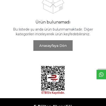
Ürün bulunamadı
Bu listede şu anda ürün bulunmamaktadır. Diğer
kategorileri inceleyerek ürün keşfedebilirsiniz.
Anasayfaya Dön
W
h
t
s
a
p
p
D
e
s
e
H
a
t
t