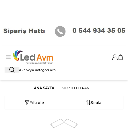
Giriş Ya
Sep
Ara
ANA SAYFA
30X30 LED PANEL
Filtrele
Sırala