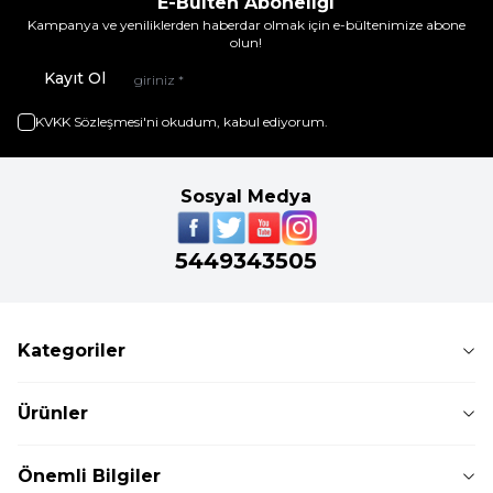
E-Bülten Aboneliği
Kampanya ve yeniliklerden haberdar olmak için e-bültenimize abone
olun!
Kayıt Ol
KVKK Sözleşmesi'ni
okudum, kabul ediyorum.
Sosyal Medya
5449343505
Kategoriler
Ürünler
Önemli Bilgiler