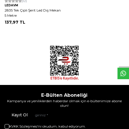
(0)
LEDAVM
2835 Tek Çipli Şerit Led Dış Mekan
5 Metre
137,97
TL
W
h
t
s
a
p
p
D
e
s
e
H
a
t
t
E-Bülten Aboneliği
Kampanya ve yeniliklerden haberdar olmak için e-bültenimize abone
olun!
Kayıt Ol
KVKK Sözleşmesi'ni
okudum, kabul ediyorum.