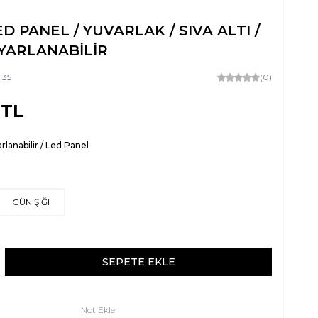
ED PANEL / YUVARLAK / SIVA ALTI /
AYARLANABİLİR
135
(0)
TL
rlanabilir / Led Panel
GÜNIŞIĞI
SEPETE EKLE
Not Ekle