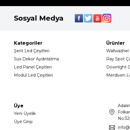
Sosyal Medya
Kategoriler
Ürünler
Şerit Led Çeşitleri
Wallwasher
Süs Dekor Aydınlatma
Ray Spot Çeş
Led Panel Çeşitleri
Downlght C
Modul Led Çeşitleri
Merdiven L
Üye
Adale
Folkar
Yeni Üyelik
No:32
Üye Girişi
info@