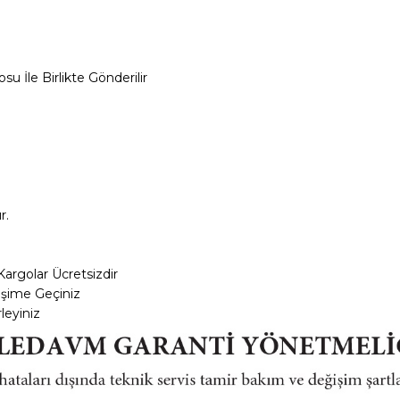
su İle Birlikte Gönderilir
r.
Kargolar
Ücretsizdir
tişime Geçiniz
leyiniz