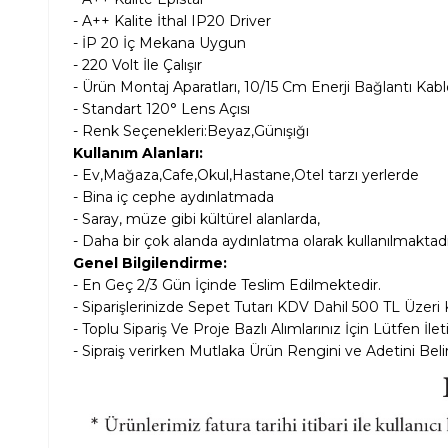
- A++ Kalite İthal IP20 Driver
- İP 20 İç Mekana Uygun
- 220 Volt İle Çalışır
- Ürün Montaj Aparatları, 10/15 Cm Enerji Bağlantı Kablo
- Standart 120° Lens Açısı
- Renk Seçenekleri:Beyaz,Günışığı
Kullanım Alanları:
- Ev,Mağaza,Cafe,Okul,Hastane,Otel tarzı yerlerde
- Bina iç cephe aydınlatmada
- Saray, müze gibi kültürel alanlarda,
- Daha bir çok alanda aydınlatma olarak kullanılmaktadı
Genel Bilgilendirme:
- En Geç 2/3 Gün İçinde Teslim Edilmektedir.
- Siparişlerinizde Sepet Tutarı KDV Dahil
500 TL Üzeri 
- Toplu Sipariş Ve Proje Bazlı Alımlarınız İçin Lütfen İle
- Sipraiş verirken Mutlaka Ürün Rengini ve Adetini Belir