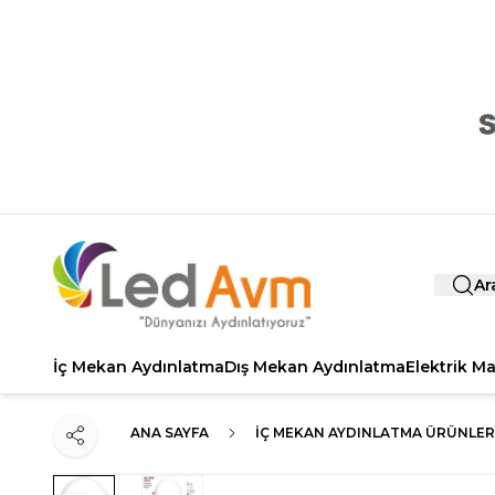
Ar
İç Mekan Aydınlatma
Dış Mekan Aydınlatma
Elektrik M
ANA SAYFA
İÇ MEKAN AYDINLATMA ÜRÜNLER
Paylaş