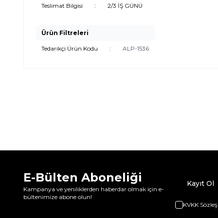
Teslimat Bilgisi
:
2/3 İŞ GÜNÜ
Ürün Filtreleri
Tedarikçi Ürün Kodu
:
ALP-1536
E-Bülten Aboneliği
Kayıt Ol
Kampanya ve yeniliklerden haberdar olmak için e-
bültenimize abone olun!
KVKK Sözleş