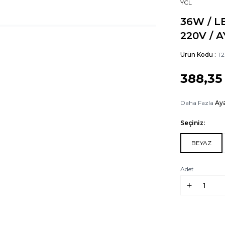
YCL
36W / L
220V / 
Ürün Kodu :
T2
388,35
Daha Fazla
Aya
Seçiniz:
BEYAZ
Adet