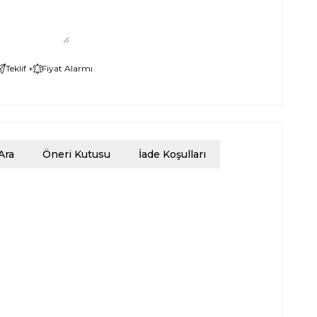
Teklif +
Fiyat Alarmı
Ara
Öneri Kutusu
İade Koşulları