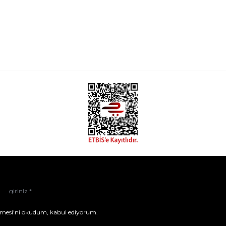
mesi'ni
okudum, kabul ediyorum.