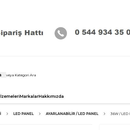
a
alzemeleri
Markalar
Hakkımızda
I
LED PANEL
AYARLANABILIR / LED PANEL
36W / LED 