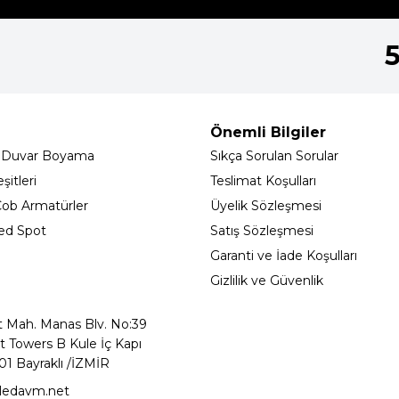
Önemli Bilgiler
 Duvar Boyama
Sıkça Sorulan Sorular
itleri
Teslimat Koşulları
ob Armatürler
Üyelik Sözleşmesi
ed Spot
Satış Sözleşmesi
Garanti ve İade Koşulları
Gizlilik ve Güvenlik
t Mah. Manas Blv. No:39
t Towers B Kule İç Kapı
01 Bayraklı /İZMİR
ledavm.net