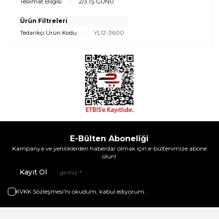
Teslimat Bilgisi
:
2/3 İŞ GÜNÜ
Ürün Filtreleri
Tedarikçi Ürün Kodu
:
YL12-3600
E-Bülten Aboneliği
Kampanya ve yeniliklerden haberdar olmak için e-bültenimize abone
olun!
Kayıt Ol
KVKK Sözleşmesi'ni
okudum, kabul ediyorum.