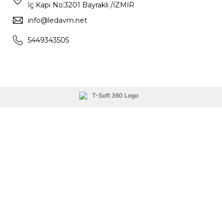
İç Kapı No:3201 Bayraklı /İZMİR
info@ledavm.net
5449343505