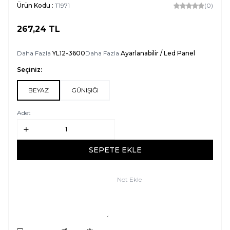
Ürün Kodu :
T1971
(0)
267,24
TL
SEPETE EKLE
Daha Fazla
YL12-3600
Daha Fazla
Ayarlanabilir / Led Panel
Seçiniz:
BEYAZ
GÜNIŞIĞI
Adet
SEPETE EKLE
Not Ekle