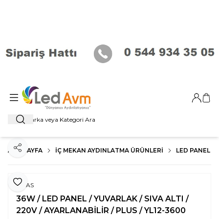
Giriş Ya
Sep
Ara
ANA SAYFA
İÇ MEKAN AYDINLATMA ÜRÜNLERI
LED PANEL
Paylaş
Favoriye Ekle
NOAS
36W / LED PANEL / YUVARLAK / SIVA ALTI /
220V / AYARLANABİLİR / PLUS / YL12-3600