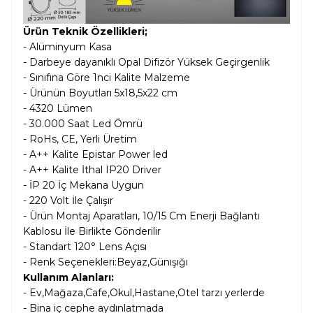
Ürün Teknik Özellikleri;
- Alüminyum Kasa
- Darbeye dayanıklı Opal Difizör Yüksek Geçirgenlik
- Sınıfına Göre 1nci Kalite Malzeme
- Ürünün Boyutları 5x18,5x22 cm
- 4320 Lümen
- 30.000 Saat Led Ömrü
- RoHs, CE, Yerli Üretim
- A++ Kalite Epistar Power led
- A++ Kalite İthal IP20 Driver
- İP 20 İç Mekana Uygun
- 220 Volt İle Çalışır
- Ürün Montaj Aparatları, 10/15 Cm Enerji Bağlantı
Kablosu İle Birlikte Gönderilir
- Standart 120° Lens Açısı
- Renk Seçenekleri:Beyaz,Günışığı
Kullanım Alanları:
- Ev,Mağaza,Cafe,Okul,Hastane,Otel tarzı yerlerde
- Bina iç cephe aydınlatmada