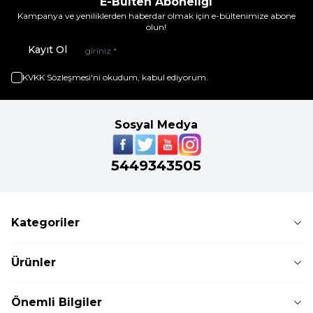
E-Bülten Aboneliği
Kampanya ve yeniliklerden haberdar olmak için e-bültenimize abone
olun!
Kayıt Ol
KVKK Sözleşmesi'ni
okudum, kabul ediyorum.
Sosyal Medya
5449343505
Kategoriler
Ürünler
Önemli Bilgiler