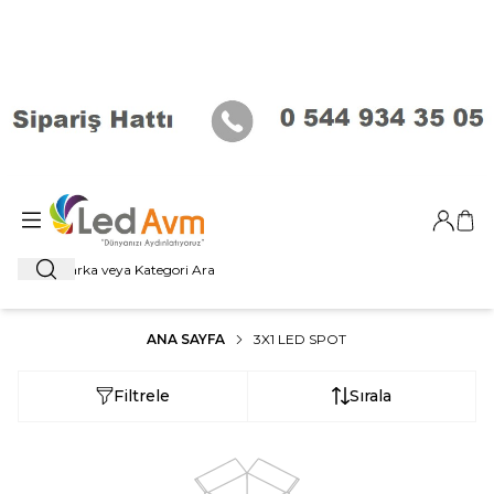
Giriş Ya
Sep
Ara
ANA SAYFA
3X1 LED SPOT
Filtrele
Sırala