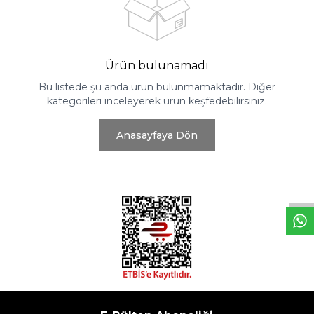
Ürün bulunamadı
Bu listede şu anda ürün bulunmamaktadır. Diğer
kategorileri inceleyerek ürün keşfedebilirsiniz.
Anasayfaya Dön
W
h
t
s
a
p
p
D
e
s
e
H
a
t
t