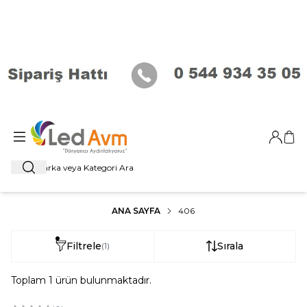
Giriş Ya
Sep
Ara
ANA SAYFA
406
Filtrele
Sırala
(1)
Toplam
1
ürün bulunmaktadır.