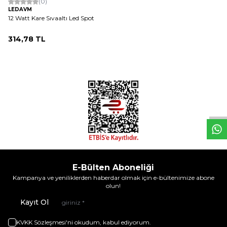
(0)
LEDAVM
12 Watt Kare Sıvaaltı Led Spot
314,78
TL
W
h
t
s
a
p
p
D
e
s
e
H
a
t
t
E-Bülten Aboneliği
Kampanya ve yeniliklerden haberdar olmak için e-bültenimize abone
olun!
Kayıt Ol
KVKK Sözleşmesi'ni
okudum, kabul ediyorum.