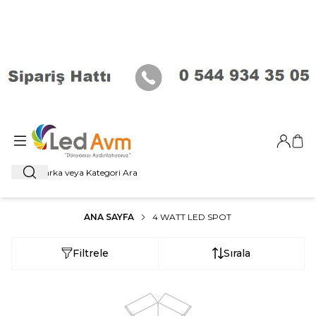
Giriş Ya
Sep
Ara
ANA SAYFA
4 WATT LED SPOT
Filtrele
Sırala