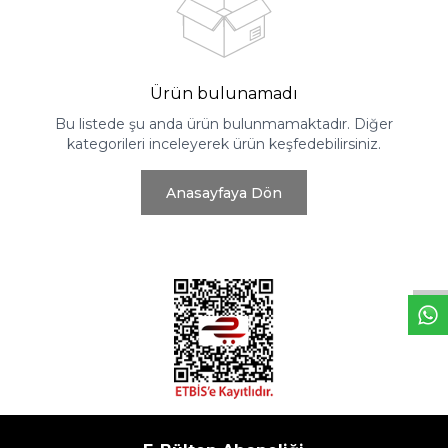
Ürün bulunamadı
Bu listede şu anda ürün bulunmamaktadır. Diğer
kategorileri inceleyerek ürün keşfedebilirsiniz.
Anasayfaya Dön
W
h
t
s
a
p
p
D
e
s
e
H
a
t
t