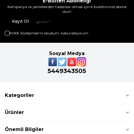
E-Bülten Aboneliği
Kampanya ve yeniliklerden haberdar olmak için e-bültenimize abone
olun!
Kayıt Ol
KVKK Sözleşmesi'ni
okudum, kabul ediyorum.
Sosyal Medya
5449343505
Kategoriler
Ürünler
Önemli Bilgiler