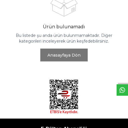
Ürün bulunamadı
Bu listede şu anda ürün bulunmamaktadır. Diğer
kategorileri inceleyerek ürün keşfedebilirsiniz.
Anasayfaya Dön
W
h
t
s
a
p
p
D
e
s
e
H
a
t
t