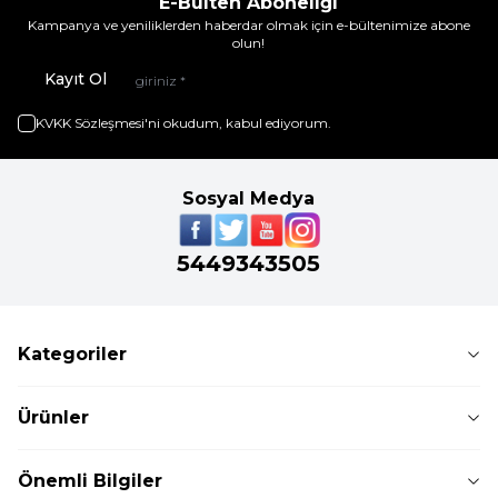
E-Bülten Aboneliği
Kampanya ve yeniliklerden haberdar olmak için e-bültenimize abone
olun!
Kayıt Ol
KVKK Sözleşmesi'ni
okudum, kabul ediyorum.
Sosyal Medya
5449343505
Kategoriler
Ürünler
Önemli Bilgiler