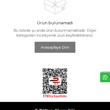
Ürün bulunamadı
Bu listede şu anda ürün bulunmamaktadır. Diğer
kategorileri inceleyerek ürün keşfedebilirsiniz.
Anasayfaya Dön
W
h
t
s
a
p
p
D
e
s
e
H
a
t
t