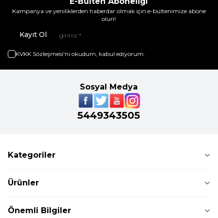
E-Bülten Aboneliği
Kampanya ve yeniliklerden haberdar olmak için e-bültenimize abone
olun!
Kayıt Ol
KVKK Sözleşmesi'ni
okudum, kabul ediyorum.
Sosyal Medya
5449343505
Kategoriler
Ürünler
Önemli Bilgiler