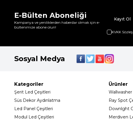
E-Bülten Aboneliği
Kayıt Ol
Kampanya ve yeniliklerden haberdar olmak için e-
bültenimize abone olun!
KVKK Sözleş
Sosyal Medya
Kategoriler
Ürünler
Şerit Led Çeşitleri
Wallwasher
Süs Dekor Aydınlatma
Ray Spot Çeş
Led Panel Çeşitleri
Downlght C
Modul Led Çeşitleri
Merdiven L