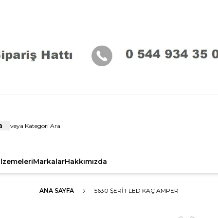
a
alzemeleri
Markalar
Hakkımızda
ANA SAYFA
5630 ŞERIT LED KAÇ AMPER