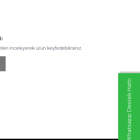
ı
eri inceleyerek ürün keşfedebilirsiniz.
Whatsapp Destek Hattı