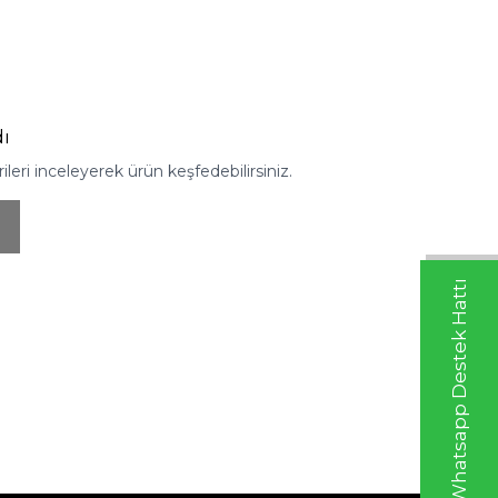
ı
eri inceleyerek ürün keşfedebilirsiniz.
Whatsapp Destek Hattı