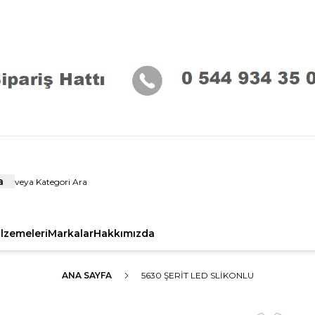
a
alzemeleri
Markalar
Hakkımızda
ANA SAYFA
5630 ŞERIT LED SLIKONLU