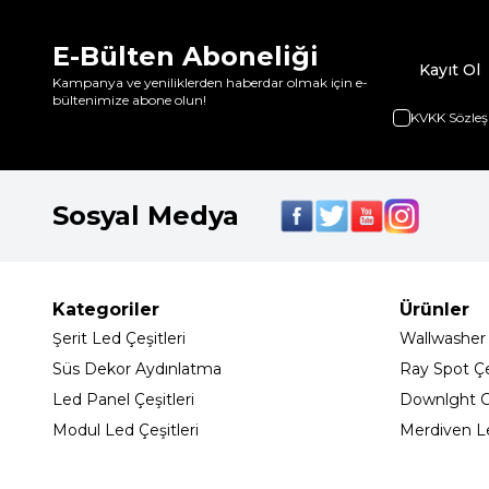
E-Bülten Aboneliği
Kayıt Ol
Kampanya ve yeniliklerden haberdar olmak için e-
bültenimize abone olun!
KVKK Sözleş
Sosyal Medya
Kategoriler
Ürünler
Şerit Led Çeşitleri
Wallwasher
Süs Dekor Aydınlatma
Ray Spot Çeş
Led Panel Çeşitleri
Downlght C
Modul Led Çeşitleri
Merdiven L