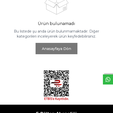
Ürün bulunamadı
Bu listede şu anda ürün bulunmamaktadır. Diğer
kategorileri inceleyerek ürün keşfedebilirsiniz.
Anasayfaya Dön
W
h
t
s
a
p
p
D
e
s
e
H
a
t
t