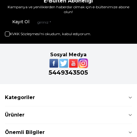
E-Bülten Aboneliği
Kampanya ve yeniliklerden haberdar olmak için e-bültenimize abone
olun!
Kayıt Ol
KVKK Sözleşmesi'ni
okudum, kabul ediyorum.
Sosyal Medya
5449343505
Kategoriler
Ürünler
Önemli Bilgiler