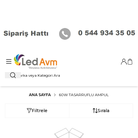
Giriş Ya
Sep
Ara
ANA SAYFA
60W TASARRUFLU AMPUL
Filtrele
Sırala