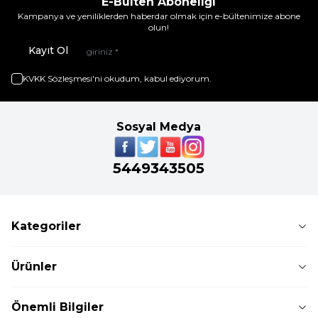
E-Bülten Aboneliği
Kampanya ve yeniliklerden haberdar olmak için e-bültenimize abone
olun!
Kayıt Ol
KVKK Sözleşmesi'ni
okudum, kabul ediyorum.
Sosyal Medya
5449343505
Kategoriler
Ürünler
Önemli Bilgiler