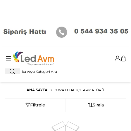
Giriş Ya
Sep
Ara
ANA SAYFA
9 WATT BAHÇE ARMATÜRÜ
Filtrele
Sırala