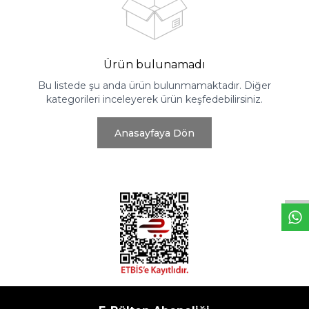
Ürün bulunamadı
Bu listede şu anda ürün bulunmamaktadır. Diğer
kategorileri inceleyerek ürün keşfedebilirsiniz.
Anasayfaya Dön
W
h
t
s
a
p
p
D
e
s
e
H
a
t
t