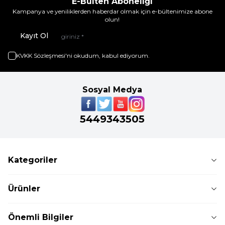
E-Bülten Aboneliği
Kampanya ve yeniliklerden haberdar olmak için e-bültenimize abone
olun!
Kayıt Ol
KVKK Sözleşmesi'ni
okudum, kabul ediyorum.
Sosyal Medya
5449343505
Kategoriler
Ürünler
Önemli Bilgiler