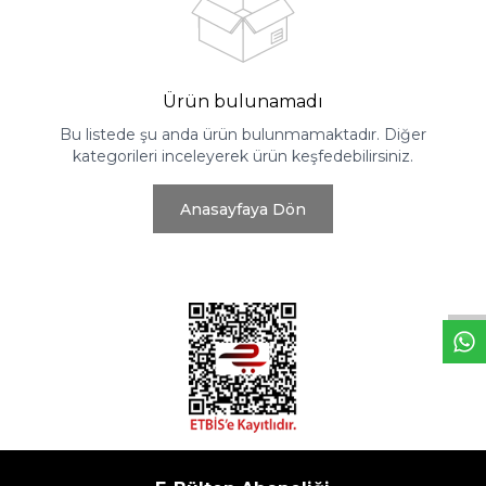
Ürün bulunamadı
Bu listede şu anda ürün bulunmamaktadır. Diğer
kategorileri inceleyerek ürün keşfedebilirsiniz.
Anasayfaya Dön
W
h
t
s
a
p
p
D
e
s
e
H
a
t
t