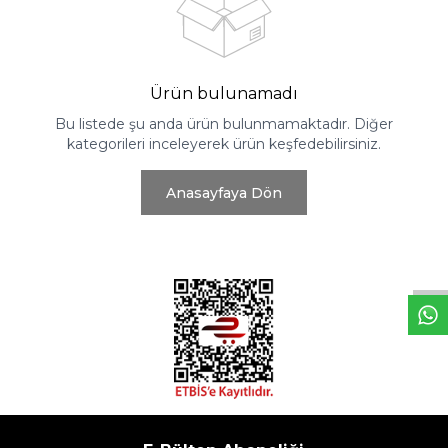
Ürün bulunamadı
Bu listede şu anda ürün bulunmamaktadır. Diğer
kategorileri inceleyerek ürün keşfedebilirsiniz.
Anasayfaya Dön
W
h
t
s
a
p
p
D
e
s
e
H
a
t
t