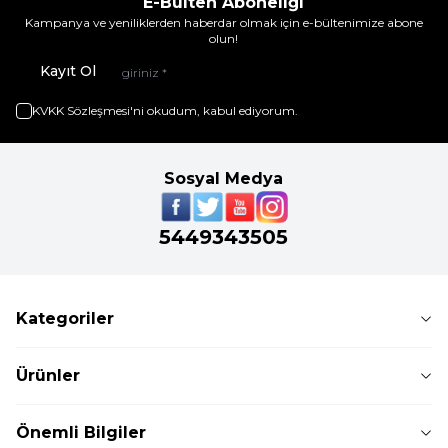
E-Bülten Aboneliği
Kampanya ve yeniliklerden haberdar olmak için e-bültenimize abone
olun!
Kayıt Ol
KVKK Sözleşmesi'ni
okudum, kabul ediyorum.
Sosyal Medya
5449343505
Kategoriler
Ürünler
Önemli Bilgiler