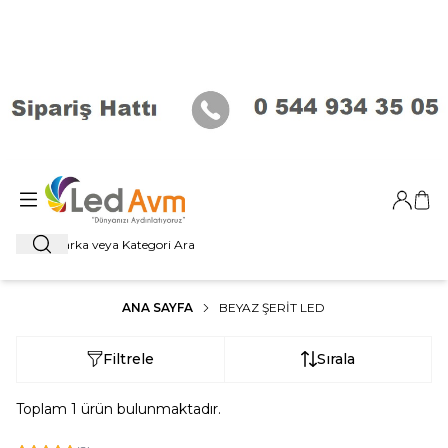
Giriş Ya
Sep
Ara
ANA SAYFA
BEYAZ ŞERIT LED
Filtrele
Sırala
Toplam
1
ürün bulunmaktadır.