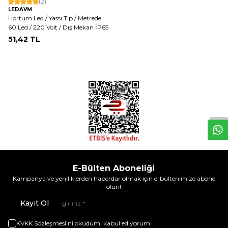
(2)
LEDAVM
Hortum Led / Yassı Tip / Metrede
60 Led / 220 Volt / Dış Mekan İP65
51,42
TL
W
h
t
s
a
p
p
D
e
s
e
H
a
t
t
E-Bülten Aboneliği
Kampanya ve yeniliklerden haberdar olmak için e-bültenimize abone
olun!
Kayıt Ol
KVKK Sözleşmesi'ni
okudum, kabul ediyorum.