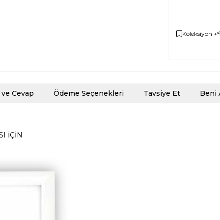
Koleksiyon +
 ve Cevap
Ödeme Seçenekleri
Tavsiye Et
Beni 
I İÇİN