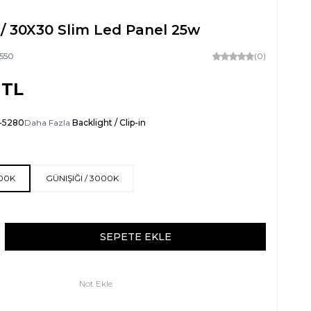
/ 30X30 Slim Led Panel 25w
550
(0)
TL
-5280
Daha Fazla
Backlight / Clip-in
500K
GÜNIŞIĞI / 3000K
SEPETE EKLE
Not Ekle