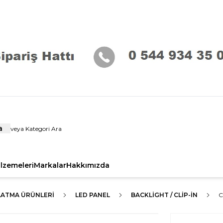
a
alzemeleri
Markalar
Hakkımızda
LATMA ÜRÜNLERI
LED PANEL
BACKLIGHT / CLIP-IN
C