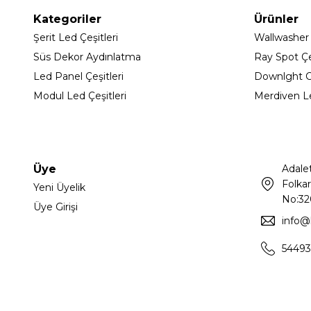
Kategoriler
Ürünler
Şerit Led Çeşitleri
Wallwasher
Süs Dekor Aydınlatma
Ray Spot Çeş
Led Panel Çeşitleri
Downlght C
Modul Led Çeşitleri
Merdiven L
Üye
Adale
Folkar
Yeni Üyelik
No:32
Üye Girişi
info@
54493