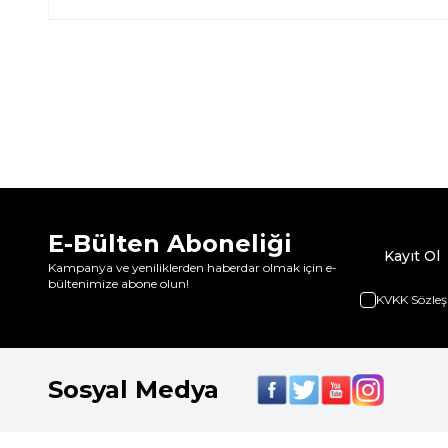
E-Bülten Aboneliği
Kayıt Ol
Kampanya ve yeniliklerden haberdar olmak için e-
bültenimize abone olun!
KVKK Sözleş
Sosyal Medya