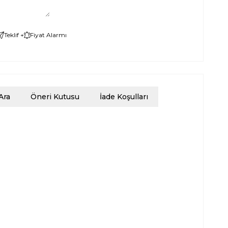
Teklif +
Fiyat Alarmı
Ara
Öneri Kutusu
İade Koşulları