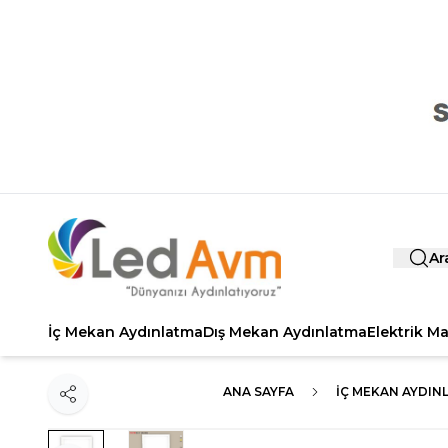
Ar
İç Mekan Aydınlatma
Dış Mekan Aydınlatma
Elektrik M
ANA SAYFA
İÇ MEKAN AYDIN
Paylaş