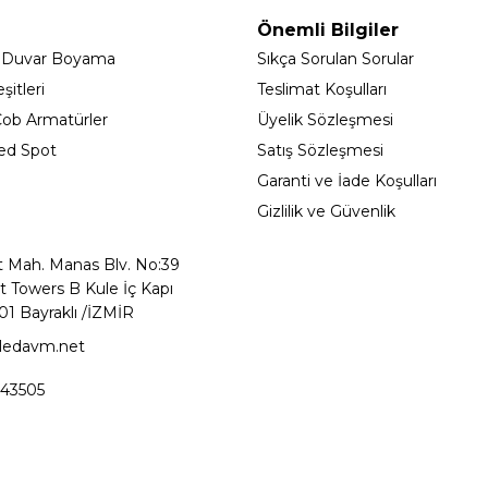
Önemli Bilgiler
 Duvar Boyama
Sıkça Sorulan Sorular
itleri
Teslimat Koşulları
ob Armatürler
Üyelik Sözleşmesi
ed Spot
Satış Sözleşmesi
Garanti ve İade Koşulları
Gizlilik ve Güvenlik
t Mah. Manas Blv. No:39
t Towers B Kule İç Kapı
01 Bayraklı /İZMİR
ledavm.net
43505