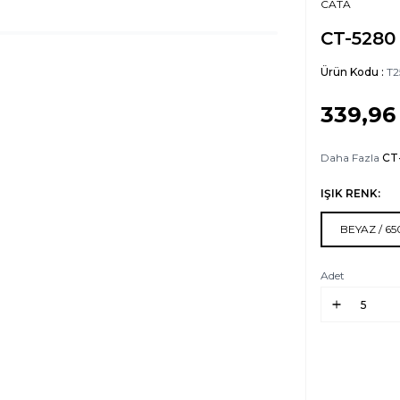
CATA
CT-5280 
Ürün Kodu :
T2
339,96
Daha Fazla
CT
IŞIK RENK:
BEYAZ / 6
Adet