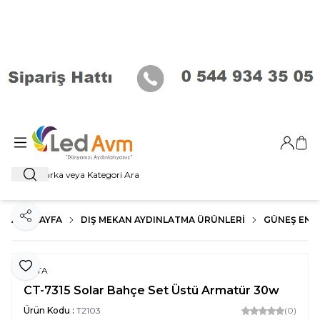
Giriş Ya
Sep
Ara
ANA SAYFA
DIŞ MEKAN AYDINLATMA ÜRÜNLERI
GÜNEŞ ENER
Paylaş
Favoriye Ekle
CATA
CT-7315 Solar Bahçe Set Üstü Armatür 30w
Ürün Kodu :
T2103
(0)