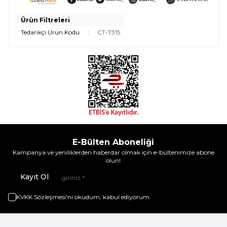
Ürün Filtreleri
Tedarikçi Ürün Kodu
:
CT-7315
E-Bülten Aboneliği
Kampanya ve yeniliklerden haberdar olmak için e-bültenimize abone
olun!
Kayıt Ol
KVKK Sözleşmesi'ni
okudum, kabul ediyorum.