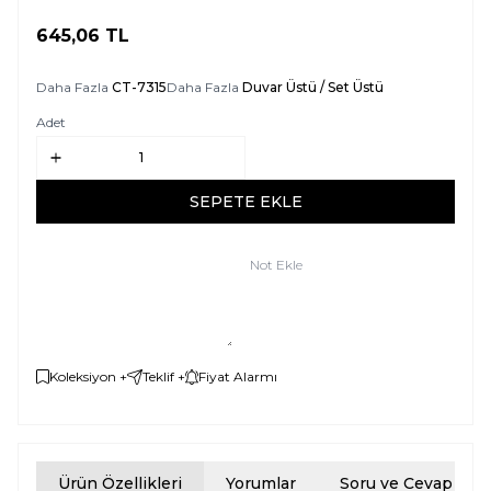
645,06
TL
SEPETE EKLE
Daha Fazla
CT-7315
Daha Fazla
Duvar Üstü / Set Üstü
Adet
SEPETE EKLE
Not Ekle
Koleksiyon +
Teklif +
Fiyat Alarmı
Ürün Özellikleri
Yorumlar
Soru ve Cevap