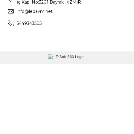
İç Kapı No:3201 Bayraklı /İZMİR
info@ledavm.net
5449343505