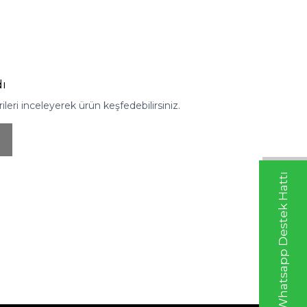
ı
eri inceleyerek ürün keşfedebilirsiniz.
Whatsapp Destek Hattı