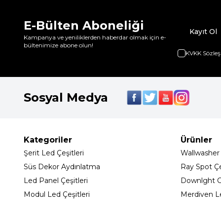
E-Bülten Aboneliği
Kayıt Ol
Kampanya ve yeniliklerden haberdar olmak için e-
bültenimize abone olun!
KVKK Sözleş
Sosyal Medya
Kategoriler
Ürünler
Şerit Led Çeşitleri
Wallwasher
Süs Dekor Aydınlatma
Ray Spot Çeş
Led Panel Çeşitleri
Downlght C
Modul Led Çeşitleri
Merdiven L