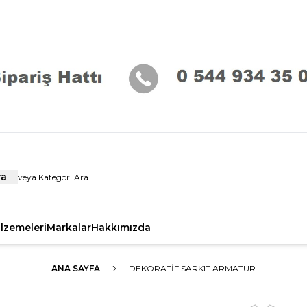
ra
alzemeleri
Markalar
Hakkımızda
ANA SAYFA
DEKORATIF SARKIT ARMATÜR