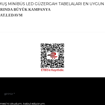
UŞ MİNİBÜS LED GÜZERGAH TABELALARI EN UYGUN 
ARINDA BÜYÜK KAMPANYA
MAT.LEDAVM
mesi'ni
okudum, kabul ediyorum.