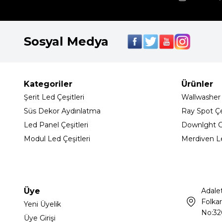
Sosyal Medya
Kategoriler
Ürünler
Şerit Led Çeşitleri
Wallwasher
Süs Dekor Aydınlatma
Ray Spot Çeş
Led Panel Çeşitleri
Downlght C
Modul Led Çeşitleri
Merdiven L
Üye
Adale
Folkar
Yeni Üyelik
No:32
Üye Girişi