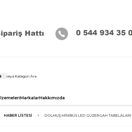
a
alzemeleri
Markalar
Hakkımızda
HABER LISTESI
DOLMUŞ MİNİBÜS LED GÜZERGAH TABELALARI 