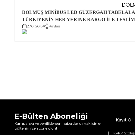
DOLM
DOLMUŞ MİNİBÜS LED GÜZERGAH TABELAL
TÜRKİYENİN HER YERİNE KARGO İLE TESLİ
27.01.2015
Paylaş
E-Bülten Aboneliği
Kayıt Ol
Kampanya ve yeniliklerden haberdar olmak için e-
bültenimize abone olun!
KVKK Sözleş