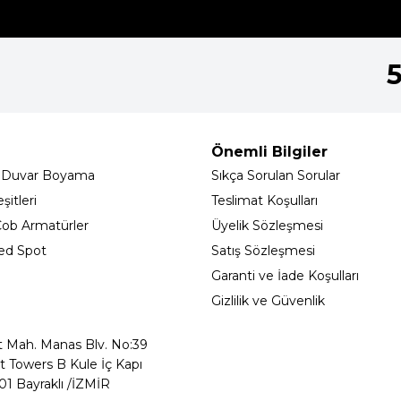
Önemli Bilgiler
 Duvar Boyama
Sıkça Sorulan Sorular
itleri
Teslimat Koşulları
ob Armatürler
Üyelik Sözleşmesi
ed Spot
Satış Sözleşmesi
Garanti ve İade Koşulları
Gizlilik ve Güvenlik
t Mah. Manas Blv. No:39
t Towers B Kule İç Kapı
01 Bayraklı /İZMİR