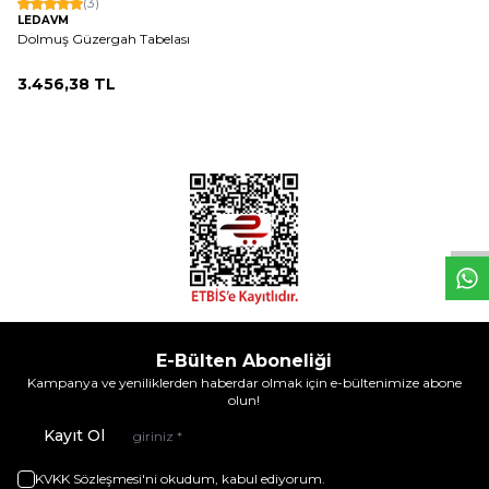
(3)
LEDAVM
Dolmuş Güzergah Tabelası
3.456,38
TL
W
h
t
s
a
p
p
D
e
s
e
H
a
t
t
E-Bülten Aboneliği
Kampanya ve yeniliklerden haberdar olmak için e-bültenimize abone
olun!
Kayıt Ol
KVKK Sözleşmesi'ni
okudum, kabul ediyorum.