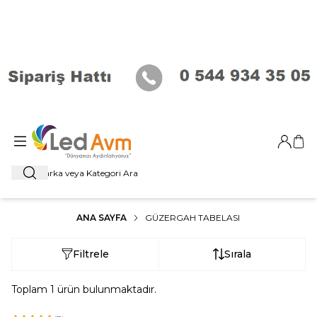
Giriş Ya
Sep
Ara
ANA SAYFA
GÜZERGAH TABELASI
Filtrele
Sırala
Toplam
1
ürün bulunmaktadır.
ükendi