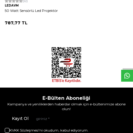
(0)
LEDAVM
50 Watt Sensörlü Led Projektör
787,77
TL
W
h
t
s
a
p
p
D
e
s
e
H
a
t
t
E-Bülten Aboneliği
Kampanya ve yeniliklerden haberdar olmak için e-bültenimize abone
olun!
Kayıt Ol
KVKK Sözleşmesi'ni
okudum, kabul ediyorum.