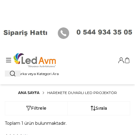
Giriş Ya
Sep
Ara
ANA SAYFA
HAREKETE DUYARLI LED PROJEKTÖR
Filtrele
Sırala
Toplam
1
ürün bulunmaktadır.
ükendi