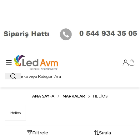
Giriş Ya
Sep
Ara
ANA SAYFA
MARKALAR
HELIOS
Helios
Filtrele
Sırala