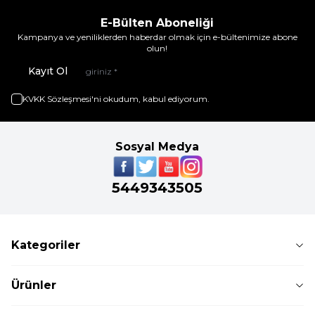
E-Bülten Aboneliği
Kampanya ve yeniliklerden haberdar olmak için e-bültenimize abone
olun!
Kayıt Ol
KVKK Sözleşmesi'ni
okudum, kabul ediyorum.
Sosyal Medya
5449343505
Kategoriler
Ürünler