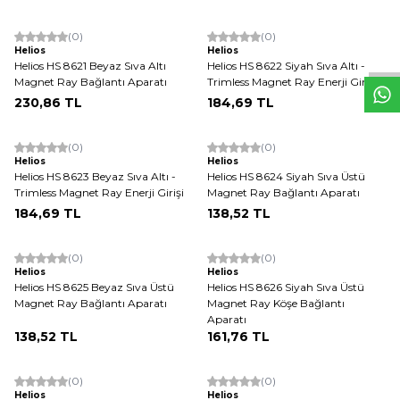
W
h
t
s
a
p
p
D
e
s
e
H
a
t
t
(0)
(0)
Helios
Helios
Helios HS 8621 Beyaz Sıva Altı
Helios HS 8622 Siyah Sıva Altı -
Magnet Ray Bağlantı Aparatı
Trimless Magnet Ray Enerji Girişi
230,86
TL
184,69
TL
(0)
(0)
Helios
Helios
Helios HS 8623 Beyaz Sıva Altı -
Helios HS 8624 Siyah Sıva Üstü
Trimless Magnet Ray Enerji Girişi
Magnet Ray Bağlantı Aparatı
184,69
TL
138,52
TL
Tükendi
(0)
(0)
Helios
Helios
Helios HS 8625 Beyaz Sıva Üstü
Helios HS 8626 Siyah Sıva Üstü
Magnet Ray Bağlantı Aparatı
Magnet Ray Köşe Bağlantı
Aparatı
138,52
TL
161,76
TL
(0)
(0)
Helios
Helios