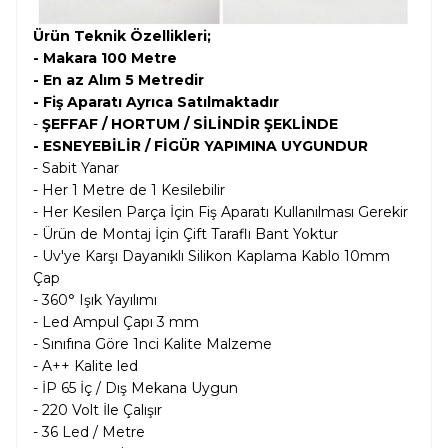
Ürün Teknik Özellikleri;
- Makara 100 Metre
- En az Alım 5 Metredir
- Fiş Aparatı Ayrıca Satılmaktadır
-
ŞEFFAF / HORTUM / SİLİNDİR ŞEKLİNDE
- ESNEYEBİLİR / FİGÜR YAPIMINA UYGUNDUR
- Sabit Yanar
- Her 1 Metre de 1 Kesilebilir
- Her Kesilen Parça İçin Fiş Aparatı Kullanılması Gerekir
- Ürün de Montaj İçin Çift Taraflı Bant Yoktur
- Uv'ye Karşı Dayanıklı Silikon Kaplama Kablo 10mm
Çap
- 360° Işık Yayılımı
- Led Ampul Çapı 3 mm
- Sınıfına Göre 1nci Kalite Malzeme
- A++ Kalite led
- İP 65 İç / Dış Mekana Uygun
- 220 Volt İle Çalışır
- 36 Led / Metre