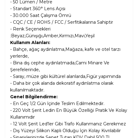
- 50 Lümen / Metre
- Standart 360° Lens Açısı
- 30.000 Saat Çalışma Ömrü
- CQC / CE / ROHS / FCC / Serfitikalarına Sahiptir
- Renk Seçenekleri
:
Beyaz,Günışığı,Amber,Kırmızı,Mavi,Yeşil
Kullanım Alanları:
- Bahçe, ağaç aydınlatma,Mağaza, kafe ve otel tarzı
yerlerde,
- Bina dış cephe aydınlatmada,Cami Minare Ve
Şerefelerinde,
- Saray, müze gibi kültürel alanlarda,Figür yapımında
- Daha bir çok alanda dekoratif aydınlatma olarak
kullanılmaktadır.
Genel Bilgilendirme:
- En Geç 1/2 Gün İçinde Teslim Edilmektedir.
- 220 Volt Şerit Ledin En Büyük Özelliği Pratik Ve Kolay
Kullanımıdır
- 12 Volt Şerit Led'ler Gibi Trafo Kullanmanız Gerekmez
- Dış Yüzeyi Silikon Kaplı Olduğu İçin Kolay Kıvrılabilir
- Siparişlerinizde Sepet Tutarı KDV Dahil
500 TL