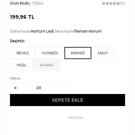
Ürün Kodu :
T2324
(0)
199,96
TL
SEPETE EKLE
Daha Fazla
Hortum Led
Daha Fazla
Fleman Horum
Seçiniz:
BEYAZ
GÜNIŞIĞI
KIRMIZI
MAVİ
YEŞİL
AMBER
Metre
SEPETE EKLE
Not Ekle