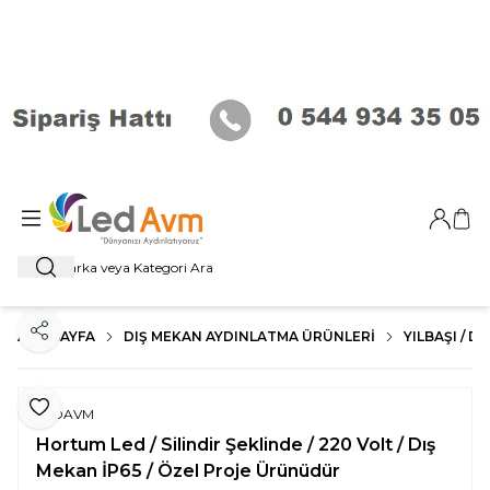
Giriş Ya
Sep
Ara
ANA SAYFA
DIŞ MEKAN AYDINLATMA ÜRÜNLERI
YILBAŞI / 
Paylaş
Favoriye Ekle
LEDAVM
Hortum Led / Silindir Şeklinde / 220 Volt / Dış
Mekan İP65 / Özel Proje Ürünüdür