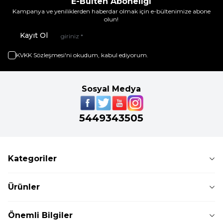
E-Bülten Aboneliği
Kampanya ve yeniliklerden haberdar olmak için e-bültenimize abone
olun!
Kayıt Ol
KVKK Sözleşmesi'ni
okudum, kabul ediyorum.
Sosyal Medya
5449343505
Kategoriler
Ürünler
Önemli Bilgiler