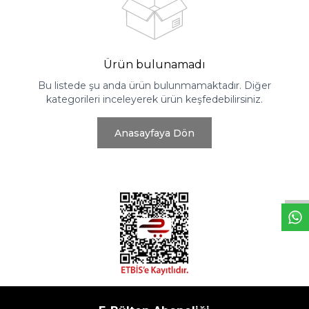
Ürün bulunamadı
Bu listede şu anda ürün bulunmamaktadır. Diğer
kategorileri inceleyerek ürün keşfedebilirsiniz.
Anasayfaya Dön
W
h
t
s
a
p
p
D
e
s
e
H
a
t
t